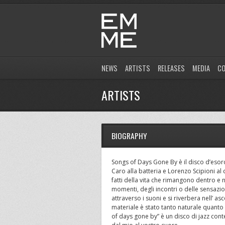
NEWS
ARTISTS
RELEASES
MEDIA
C
ARTISTS
BIOGRAPHY
Songs of Days Gone By è il disco d’esor
Caro alla batteria e Lorenzo Scipioni a
fatti della vita che rimangono dentro e 
momenti, degli incontri o delle sensa
attraverso i suoni e si riverbera nell’ a
materiale è stato tanto naturale quanto
of days gone by” è un disco di jazz c