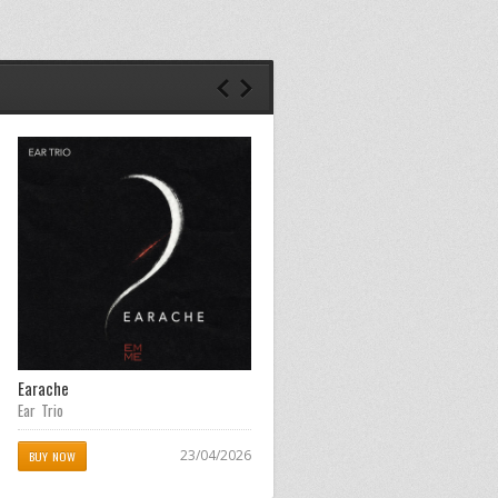
Earache
Di traverse e di meraviglie
Ear Trio
Artem e la materia emotiva
23/04/2026
23/03/2026
BUY NOW
BUY NOW