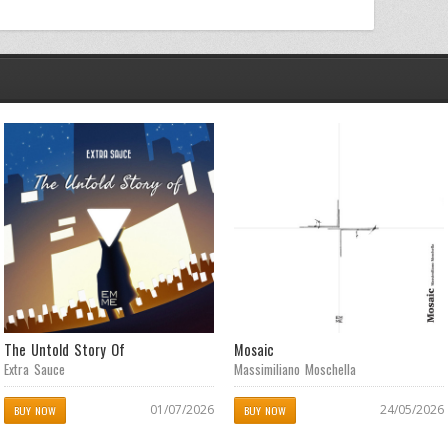
The Untold Story Of
Mosaic
Extra Sauce
Massimiliano Moschella
01/07/2026
24/05/2026
BUY NOW
BUY NOW