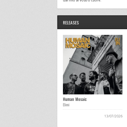
dal mio al vostro cuore.
RELEASES
Human Mosaic
Elimi
13/07/2026