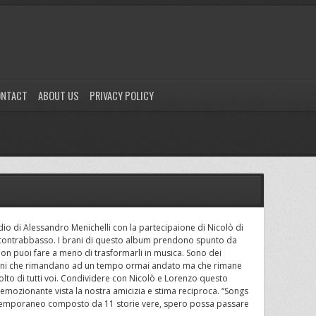
ONTACT
ABOUT US
PRIVACY POLICY
dio di Alessandro Menichelli con la partecipaione di Nicolò di
l contrabbasso. I brani di questo album prendono spunto da
non puoi fare a meno di trasformarli in musica. Sono dei
zioni che rimandano ad un tempo ormai andato ma che rimane
scolto di tutti voi. Condividere con Nicolò e Lorenzo questo
 emozionante vista la nostra amicizia e stima reciproca. “Songs
ontemporaneo composto da 11 storie vere, spero possa passare