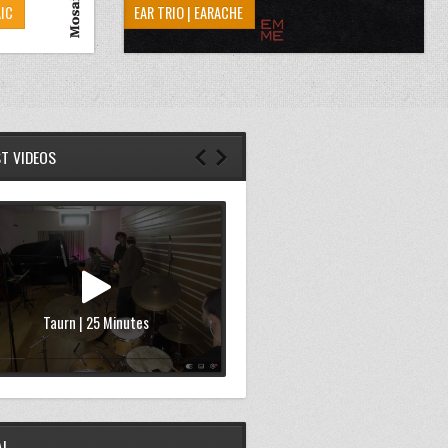
IC
EAR TRIO | EARACHE
ST VIDEOS
Taurn | 25 Minutes
AL