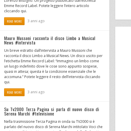
Lorenzo Bisogno. Un progetto pubblicato dall’etichetta
Emme Record Label. Potete leggere l’intero articolo
cliccando qui.
3 anni ago
READ MORE
Mauro Mussoni racconta il disco Limbo a Musical
News #intervista
Un breve estratto dall’intervista a Mauro Mussoni che
racconta il disco Limbo a Musical News. Un disco uscito per
l’etichetta Emme Record Label: “Immagino un limbo come
un luogo indefinito dove le cose sono appunto sospese,
quasi in attesa; questa è la condizione essenziale che le
accomuna.” Potete leggere il resto dell’intervista cliccando
qui.
3 anni ago
READ MORE
Su Tv2000 Terza Pagina si parla dl nuovo disco di
Serena Marchi #televisione
Nella trasmissione Terza Pagina in onda su TV2000 si è
parlato del nuovo disco di Serena Marchi intitolato Voci che