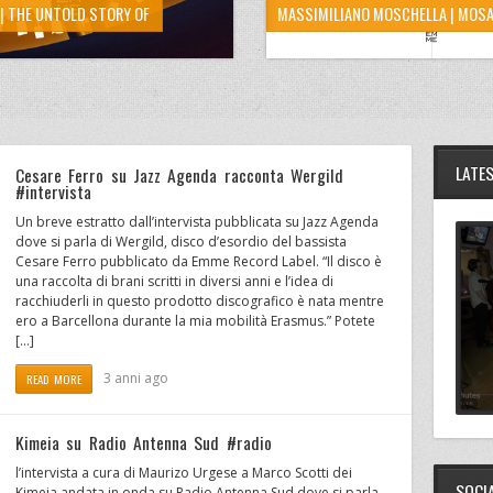
| THE UNTOLD STORY OF
MASSIMILIANO MOSCHELLA | MOSA
LATE
Cesare Ferro su Jazz Agenda racconta Wergild
#intervista
Un breve estratto dall’intervista pubblicata su Jazz Agenda
dove si parla di Wergild, disco d’esordio del bassista
Cesare Ferro pubblicato da Emme Record Label. “Il disco è
una raccolta di brani scritti in diversi anni e l’idea di
racchiuderli in questo prodotto discografico è nata mentre
ero a Barcellona durante la mia mobilità Erasmus.” Potete
[…]
3 anni ago
READ MORE
Kimeia su Radio Antenna Sud #radio
l’intervista a cura di Maurizo Urgese a Marco Scotti dei
SOCI
Kimeia andata in onda su Radio Antenna Sud dove si parla