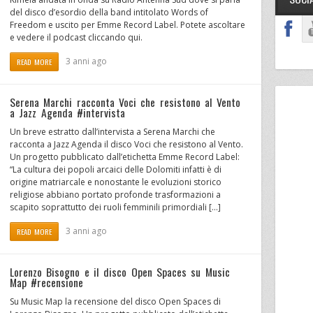
del disco d’esordio della band intitolato Words of
Freedom e uscito per Emme Record Label. Potete ascoltare
e vedere il podcast cliccando qui.
3 anni ago
READ MORE
Serena Marchi racconta Voci che resistono al Vento
a Jazz Agenda #intervista
Un breve estratto dall’intervista a Serena Marchi che
racconta a Jazz Agenda il disco Voci che resistono al Vento.
Un progetto pubblicato dall’etichetta Emme Record Label:
“La cultura dei popoli arcaici delle Dolomiti infatti è di
origine matriarcale e nonostante le evoluzioni storico
religiose abbiano portato profonde trasformazioni a
scapito soprattutto dei ruoli femminili primordiali […]
3 anni ago
READ MORE
Lorenzo Bisogno e il disco Open Spaces su Music
Map #recensione
Su Music Map la recensione del disco Open Spaces di