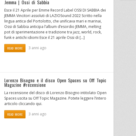
Jemma | Ossi di Sabbia
Esce il 21 Aprile per Emme Record Label OSSI DI SABBIA dei
JEMMA Vincitori assoluti di LAZIOSound 2022 Scritto nella
lingua antica del Portolotto, che unificava mari e marinai,
Ossi di Sabbia anticipa l’album d’esordio JEMMA, melting
pot di sperimentazione e tradizione tra jazz, world, rock,
funk e antichi idiomi Esce il 21 aprile Ossi di […]
3 anni ago
READ MORE
Lorenzo Bisogno e il disco Open Spaces su Off Topic
Magazine #recensione
La recensione del disco di Lorenzo Bisogno intitolato Open
Spaces uscita su Off Topic Magazine. Potete leggere l’intero
articolo cliccando qui.
3 anni ago
READ MORE