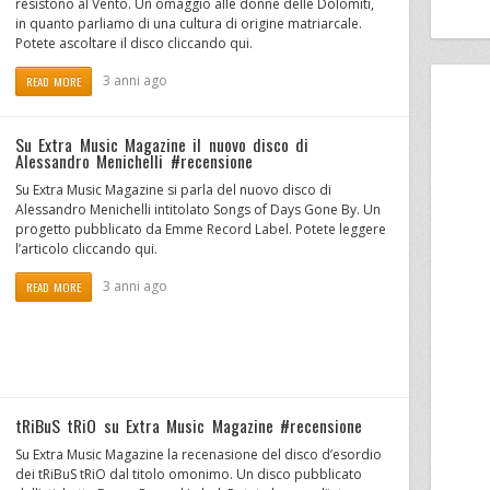
resistono al Vento. Un omaggio alle donne delle Dolomiti,
in quanto parliamo di una cultura di origine matriarcale.
Potete ascoltare il disco cliccando qui.
3 anni ago
READ MORE
Su Extra Music Magazine il nuovo disco di
Alessandro Menichelli #recensione
Su Extra Music Magazine si parla del nuovo disco di
Alessandro Menichelli intitolato Songs of Days Gone By. Un
progetto pubblicato da Emme Record Label. Potete leggere
l’articolo cliccando qui.
3 anni ago
READ MORE
tRiBuS tRiO su Extra Music Magazine #recensione
Su Extra Music Magazine la recenasione del disco d’esordio
dei tRiBuS tRiO dal titolo omonimo. Un disco pubblicato