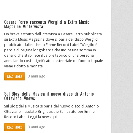
Cesare Ferro racconta Werglid a Extra Music
Magazine #intervista
Un breve estratto dall’intervista a Cesare Ferro pubblicata
su Extra Music Magazine dove si parla del disco Werglid
pubblicato dall’etichetta Emme Record Label “Wergild è
parola di origine longobarda che indica una somma in
denaro che stabilisce il valore teorico di una persona
annullando così il significato esistenziale dell’uomo il quale
viene ridotto a moneta. […]
3 anni ago
READ MORE
Sul Blog della Musica il nuovo disco di Antonio
Ottaviano #news
Sul Blog della Musica si parla del nuovo disco di Antonio
Ottaviano intitolato Bright as the Sun uscito per Emme
Record Label. Leggi la news qui.
3 anni ago
READ MORE