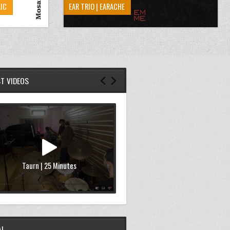
IC
EAR TRIO | EARACHE
ST VIDEOS
Taurn | 25 Minutes
AL