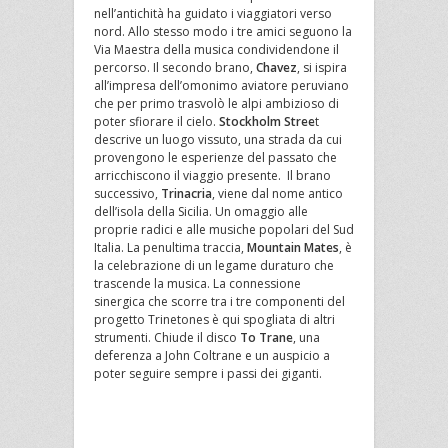
nell’antichità ha guidato i viaggiatori verso
nord. Allo stesso modo i tre amici seguono la
Via Maestra della musica condividendone il
percorso. Il secondo brano,
Chavez
, si ispira
all’impresa dell’omonimo aviatore peruviano
che per primo trasvolò le alpi ambizioso di
poter sfiorare il cielo.
Stockholm Stree
t
descrive un luogo vissuto, una strada da cui
provengono le esperienze del passato che
arricchiscono il viaggio presente. Il brano
successivo,
Trinacria
, viene dal nome antico
dell’isola della Sicilia. Un omaggio alle
proprie radici e alle musiche popolari del Sud
Italia. La penultima traccia,
Mountain Mates
, è
la celebrazione di un legame duraturo che
trascende la musica. La connessione
sinergica che scorre tra i tre componenti del
progetto Trinetones è qui spogliata di altri
strumenti. Chiude il disco
To Trane
, una
deferenza a John Coltrane e un auspicio a
poter seguire sempre i passi dei giganti.