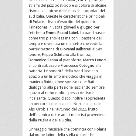
stilemi del jazz post-bop e si colora di alcune
risonanze tipiche delle musiche popolari del
sud Italia. Queste le caratteristiche principali
di
Polaris
, disco d’esordio del quintetto
Trinetones
in uscita
giovedì 6 giugno
per
l’etichetta
Emme Recod Label
. La band nasce
come trio piano-less ma con il passare del
tempo è diventata un quintetto che vede la
partecipazione di
Giovanni Balistreri
al Sax
tenore,
Filippo Schifano
alla tromba,
Domenico Sanna
al pianoforte,
Marco Lenoci
al contrabbasso e
Francesco Cotugno
alla
batteria. Le sonorità della band lasciano
spazio a un lirismo melodico che viaggia in
maniera fluida, dove spesso i due fiati
dialogano alla perfezione lasciando sempre
spazio al ritmo molto spesso deciso e
incalzante. Questo disco inoltre rappresenta
un percorso che inizia nel Nord Italia tra le
Alpi Orobie nell’autunno del 2022, frutto
dell’incontro di tre amici musicisti provenienti
dalla Puglia e dalla Sicilia.
Un viaggio musicale che comincia con
Polaris
dal nome latino della stella polare che