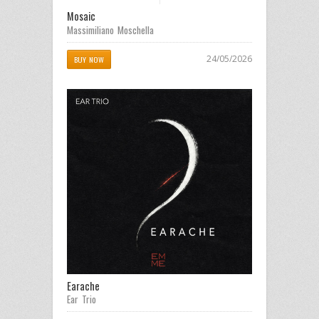
Mosaic
Massimiliano Moschella
24/05/2026
BUY NOW
Earache
Ear Trio