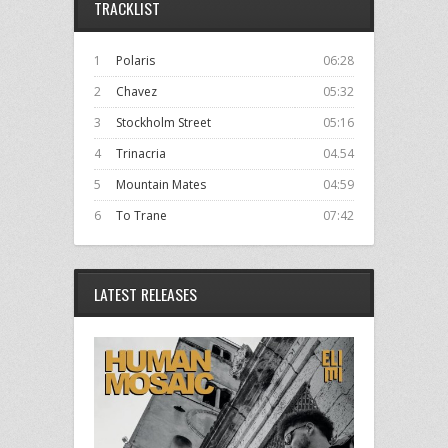
TRACKLIST
1
Polaris
06:28
2
Chavez
05:32
3
Stockholm Street
05:16
4
Trinacria
04.54
5
Mountain Mates
04:59
6
To Trane
07:42
LATEST RELEASES