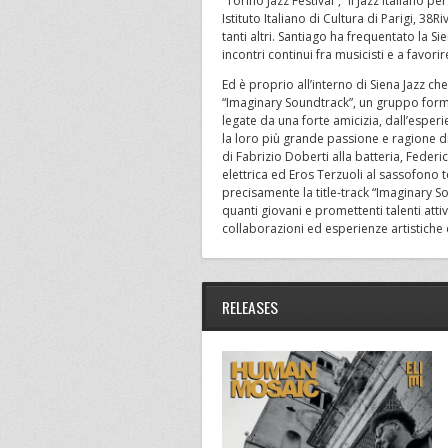
“Torino Jazz Festival”, “Il Jazz Italiano p
Istituto Italiano di Cultura di Parigi, 38Ri
tanti altri. Santiago ha frequentato la 
incontri continui fra musicisti e a favo
Ed è proprio all’interno di Siena Jazz che
“Imaginary Soundtrack”, un gruppo form
legate da una forte amicizia, dall’esper
la loro più grande passione e ragione di
di Fabrizio Doberti alla batteria, Feder
elettrica ed Eros Terzuoli al sassofono t
precisamente la title-track “Imaginary So
quanti giovani e promettenti talenti attiv
collaborazioni ed esperienze artistiche di
RELEASES