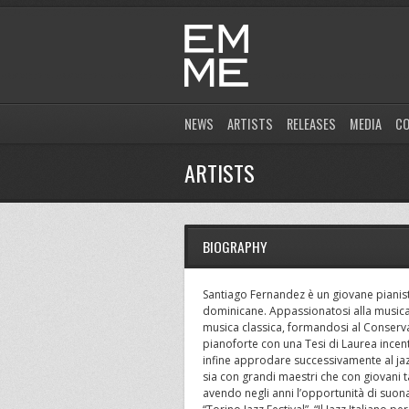
NEWS
ARTISTS
RELEASES
MEDIA
C
ARTISTS
BIOGRAPHY
Santiago Fernandez è un giovane pianist
dominicane. Appassionatosi alla musica s
musica classica, formandosi al Conserva
pianoforte con una Tesi di Laurea incen
infine approdare successivamente al jaz
sia con grandi maestri che con giovani ta
avendo negli anni l’opportunità di suonar