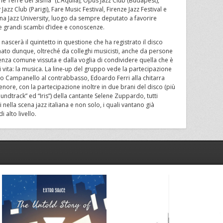
er le Terre del Sisma” (L’Aquila), Opus Jazz Club (Budapest),
v Jazz Club (Parigi), Fare Music Festival, Firenze Jazz Festival e
Siena Jazz University, luogo da sempre deputato a favorire
rire grandi scambi d’idee e conoscenze.
 nascerà il quintetto in questione che ha registrato il disco
ato dunque, oltreché da colleghi musicisti, anche da persone
ienza comune vissuta e dalla voglia di condividere quella che è
 vita: la musica. La line-up del gruppo vede la partecipazione
ico Campanello al contrabbasso, Edoardo Ferri alla chitarra
enore, con la partecipazione inoltre in due brani del disco (più
undtrack” ed “Iris”) della cantante Selene Zuppardo, tutti
i nella scena jazz italiana e non solo, i quali vantano già
 alto livello.