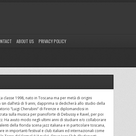
ONTACT
ABOUT US
PRIVACY POLICY
a classe 1998, nato in Toscana ma per metà di origini
in dall’età di 9 anni, dapprima si dedicherà allo studio della
torio “Luigi Cherubini” di Firenze e diplomandosi in
trata sulla musica per pianoforte di Debussy e Ravel, per poi
z. Ha avuto modo negli ultimi anni di studiare e/o collaborare
lenti della florida scena jazz italiana e in particolare toscana,
e in importanti festival e club italiani ed internazionali come