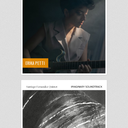
ERIKA PETTI