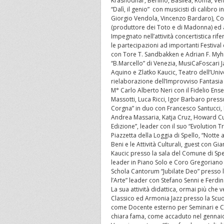
Krasnodhar, Berlino, Basilea, Roma, Ven
“Dalì, il genio” con musicisti di calibr
Giorgio Vendola, Vincenzo Bardaro), Co
(produttore dei Toto e di Madonna) ed a
Impegnato nell’attività concertistica rife
le partecipazioni ad importanti Festival
con Tore T. Sandbakken e Adrian F. Myhr
“B.Marcello” di Venezia, MusiCaFoscari 
Aquino e Zlatko Kaucic, Teatro dell’Univ
rielaborazione dell’Improvviso Fantasia d
M° Carlo Alberto Neri con il Fidelio En
Massotti, Luca Ricci, Igor Barbaro press
Corgna” in duo con Francesco Santucci, 
Andrea Massaria, Katja Cruz, Howard Cur
Edizione”, leader con il suo “Evolution 
Piazzetta della Loggia di Spello, “Notte 
Beni e le Attività Culturali, guest con G
Kaucic presso la sala del Comune di Spel
leader in Piano Solo e Coro Gregoriano e
Schola Cantorum “Jubilate Deo” presso la 
l’Arte” leader con Stefano Senni e Ferdi
La sua attività didattica, ormai più che
Classico ed Armonia Jazz presso la Scuo
come Docente esterno per Seminari e Co
chiara fama, come accaduto nel gennaio 