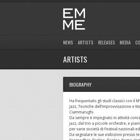
NEWS
ARTISTS
RELEASES
MEDIA
C
ARTISTS
BIOGRAPHY
Ha frequentato gli studi classici con i
Jazz, Tecniche dell’improvvisazione e M
Ciammarughi.
Da sempre è impegnato in attività conce
jazz, dal trio a piccole orchestre, e pi
per varie società di Festival nazionali ed
Da segnalare le sue esibizioni presso tea