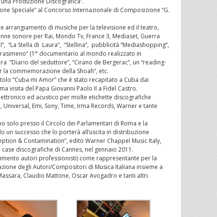
 una Produzione Discografica”.
ione Speciale” al Concorso Internazionale di Composizione “G.
 e arrangiamento di musiche per la televisione ed il teatro,
onne sonore per Rai, Mondo Tv, France 3, Mediaset, Guerra
”, “La Stella di Laura”, “Stellina”, pubblicità “Mediashopping”,
Trasimeno” (1° documentario al mondo realizzato in
a “Diario del seduttore”, “Cirano de Bergerac”, un “reading-
er la commemorazione della Shoah”, etc.
titolo “Cuba mi Amor” che è stato recapitato a Cuba dai
ima visita del Papa Giovanni Paolo II a Fidel Castro.
elettronico ed acustico per molte etichette discografiche
, Universal, Emi, Sony, Time, Irma Records, Warner e tante
no solo presso il Circolo dei Parlamentari di Roma e la
un successo che lo porterà all’uscita in distribuzione
eption & Contamination”, edito Warner Chappel Music Italy,
 case discografiche di Cannes, nel gennaio 2011.
mento autori professionisti) come rappresentante per la
one degli Autori/Compositori di Musica Italiana insieme a
Massara, Claudio Mattone, Oscar Avogadro e tanti altri.