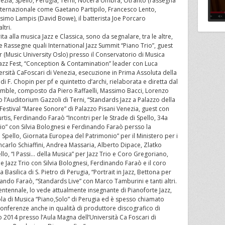
ezia, Spello, Perugia, Terni, Nocera Umbra, Otranto (rassegna
o internazionale come Gaetano Partipilo, Francesco Lento,
simo Lampis (David Bowe), il batterista Joe Porcaro
ltri.
rita alla musica Jazz e Classica, sono da segnalare, tra le altre,
 e Rassegne quali International Jazz Summit “Piano Trio”, guest
 (Music University Oslo) presso il Conservatorio di Musica
Jazz Fest, “Conception & Contamination” leader con Luca
ersità CaFoscari di Venezia, esecuzione in Prima Assoluta della
i F. Chopin per pf e quintetto d’archi, rielaborata e diretta dal
semble, composto da Piero Raffaelli, Massimo Bacci, Lorenzo
o l’Auditorium Gazzoli di Terni, “Standards Jazz a Palazzo della
Festival “Maree Sonore” di Palazzo Pisani Venezia, guest con
tis, Ferdinando Faraò “Incontri per le Strade di Spello, 34a
Trio” con Silvia Bolognesi e Ferdinando Faraò persso la
a Spello, Giornata Europea del Patrimonio” per il Ministero per i
iancarlo Schiaffini, Andrea Massaria, Alberto Dipace, Zlatko
lo, “I Passi… della Musica” per Jazz Trio e Coro Gregoriano,
 Jazz Trio con Silvia Bolognesi, Ferdinando Faraò e il coro
Basilica di S. Pietro di Perugia, “Portrait in Jazz, Bettona per
nando Faraò, “Standards Live” con Marco Tamburini e tanti altri.
 ventennale, lo vede attualmente insegnante di Pianoforte Jazz,
la di Musica “Piano,Solo” di Perugia ed è spesso chiamato
nferenze anche in qualità di produttore discografico di
2014 presso l’Aula Magna dell’Università Ca Foscari di