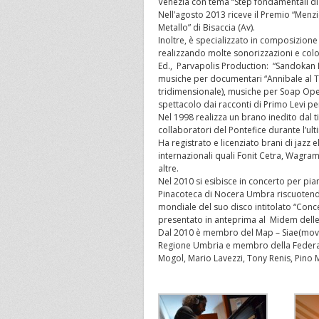
Venezia con tema “Step fondamentali di
Nell’agosto 2013 riceve il Premio “Menz
Metallo” di Bisaccia (Av).
Inoltre, è specializzato in composizione
realizzando molte sonorizzazioni e col
Ed., Parvapolis Production: “Sandokan II
musiche per documentari “Annibale al 
tridimensionale), musiche per Soap Oper
spettacolo dai racconti di Primo Levi p
Nel 1998 realizza un brano inedito dal 
collaboratori del Pontefice durante l’ult
Ha registrato e licenziato brani di jazz 
internazionali quali Fonit Cetra, Wagram
altre.
Nel 2010 si esibisce in concerto per pia
Pinacoteca di Nocera Umbra riscuotendo 
mondiale del suo disco intitolato “Conc
presentato in anteprima al Midem delle
Dal 2010 è membro del Map – Siae(movi
Regione Umbria e membro della Federazi
Mogol, Mario Lavezzi, Tony Renis, Pino 