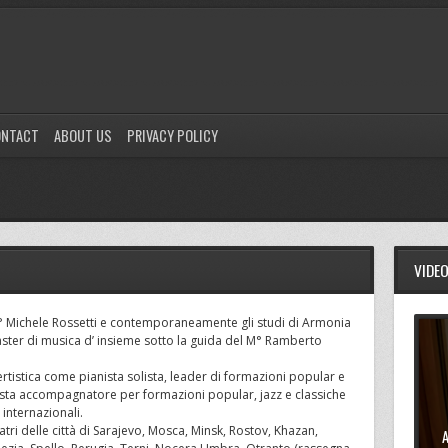
ONTACT
ABOUT US
PRIVACY POLICY
VIDE
l M° Michele Rossetti e contemporaneamente gli studi di Armonia
aster di musica d’ insieme sotto la guida del M° Ramberto
rtistica come pianista solista, leader di formazioni popular e
anista accompagnatore per formazioni popular, jazz e classiche
 internazionali.
tri delle città di Sarajevo, Mosca, Minsk, Rostov, Khazan,
A