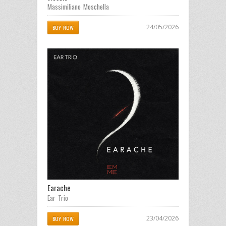
Massimiliano Moschella
24/05/2026
BUY NOW
Earache
Ear Trio
23/04/2026
BUY NOW