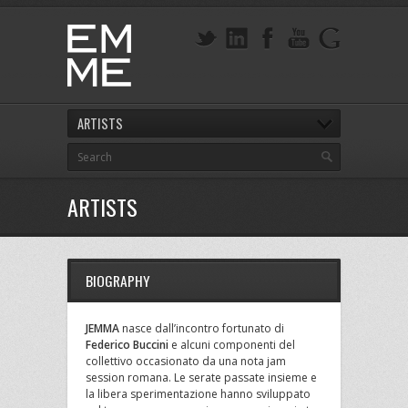
ARTISTS
ARTISTS
BIOGRAPHY
JEMMA
nasce dall’incontro fortunato di
Federico Buccini
e alcuni componenti del
collettivo occasionato da una nota jam
session romana. Le serate passate insieme e
la libera sperimentazione hanno sviluppato