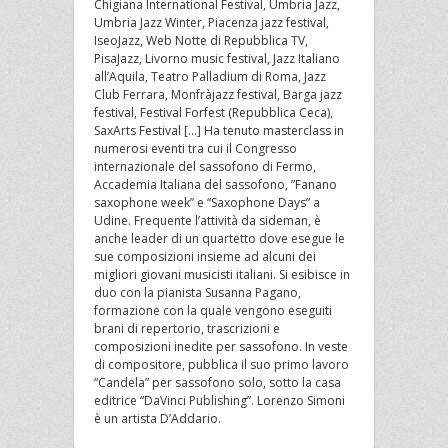
Chigiana International Festival, Umbria Jazz,
Umbria Jazz Winter, Piacenza jazz festival,
IseoJazz, Web Notte di Repubblica TV,
PisaJazz, Livorno music festival, Jazz Italiano
all’Aquila, Teatro Palladium di Roma, Jazz
Club Ferrara, Monfràjazz festival, Barga jazz
festival, Festival Forfest (Repubblica Ceca),
SaxArts Festival […] Ha tenuto masterclass in
numerosi eventi tra cui il Congresso
internazionale del sassofono di Fermo,
Accademia Italiana del sassofono, ”Fanano
saxophone week” e “Saxophone Days” a
Udine. Frequente l’attività da sideman, è
anche leader di un quartetto dove esegue le
sue composizioni insieme ad alcuni dei
migliori giovani musicisti italiani. Si esibisce in
duo con la pianista Susanna Pagano,
formazione con la quale vengono eseguiti
brani di repertorio, trascrizioni e
composizioni inedite per sassofono. In veste
di compositore, pubblica il suo primo lavoro
“Candela” per sassofono solo, sotto la casa
editrice “DaVinci Publishing”. Lorenzo Simoni
è un artista D’Addario.