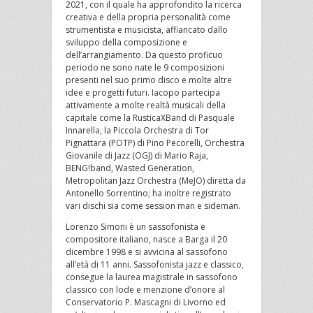
2021, con il quale ha approfondito la ricerca
creativa e della propria personalità come
strumentista e musicista, affiancato dallo
sviluppo della composizione e
dell’arrangiamento. Da questo proficuo
periodo ne sono nate le 9 composizioni
presenti nel suo primo disco e molte altre
idee e progetti futuri. Iacopo partecipa
attivamente a molte realtà musicali della
capitale come la RusticaXBand di Pasquale
Innarella, la Piccola Orchestra di Tor
Pignattara (POTP) di Pino Pecorelli, Orchestra
Giovanile di Jazz (OGJ) di Mario Raja,
BENG!band, Wasted Generation,
Metropolitan Jazz Orchestra (MeJO) diretta da
Antonello Sorrentino; ha inoltre registrato
vari dischi sia come session man e sideman.
Lorenzo Simoni è un sassofonista e
compositore italiano, nasce a Barga il 20
dicembre 1998 e si avvicina al sassofono
all’età di 11 anni. Sassofonista jazz e classico,
consegue la laurea magistrale in sassofono
classico con lode e menzione d’onore al
Conservatorio P. Mascagni di Livorno ed