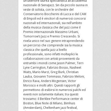
un’ulteriore laurea specialistica all’accademia
nazionale di SienaJazz. Sin da piccolo suona in
veste di solista, con le orchestre del
Conservatorio Boccherini di Lucca e del CAM
di Empoli ed è vincitori di numerosi concorsi
nazionali ed internazionali, sia nell’ambito
della musica classica che del jazz come il
Premio internazionale Massimo Urbani,
Tomorrow’s Jazz e Premio Crescendo. Si
rivela unico nel suo genere intraprendendo
un percorso che comprende sia la musica
classica che quella jazz a livello
professionale, sono infatti molteplici le
collaborazioni con artisti provenienti da
entrambi i mondi come Jason Palmer, Terri
Lyne Carrington, Fabrizio Bosso, Nasheet
Waits, Mario Marzi, Greg Burk, Christian
Lauba, Giovanni Tommaso, Fabrizio Meloni,
Enrico Rava, Anders Mogensen, Victor
Morosco e molti altri. Questi rapporti gli
permettono di esibirsi in numerosi palchi ed
eventi non solamente italiani, tra questi
troviamo: il Berklee Performance center di
Boston, Blue Note di Milano, Bimhuis
(Amsterdam), Cheltenham jazz festival,