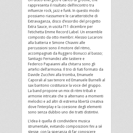
rappresenta il risultato dell’incontro tra
influenze rock, jazz e funk. In questo modo
possiamo riassumere le caratteristiche di
Extravaganza, disco d’esordio del progetto
Extra Sauce, in uscita l’11 dicembre per
l’etichetta Emme Record Label. Un ensemble
composto da otto membri: Alessio Lucaroni
alla batteria e Simone Chiavini alle
percussioni sono il motore del ritmo,
accompagnati da Ruggero Bonucci al basso;
Santiago Fernandez alle tastiere e
Federico Papaianni alla chitarra sono gli
artefici dell’armonia. Il trio di fiati formato da
Davide Zucchini alla tromba, Emanuele
Caporali al sax tenore ed Emanuele Burnelli al
sax baritono costituisce la voce del gruppo.
La band propone un mix di ritmi tribali e
armonie intricate che si alternano a momenti
melodici e ad altri di estrema libertà creativa
dove l’interplay e la coesione degli elementi
sono senza dubbio uno dei tratti distintivi.
L’idea è quella di condividere musica
strumentale, evitando composizioni fini a sé
stesse, con la speranza di far conoscere