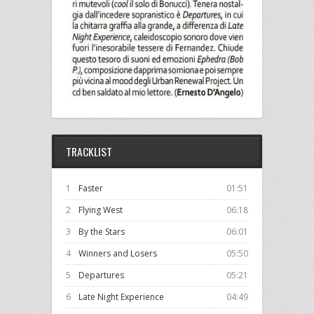
TRACKLIST
1
Faster
01:51
2
Flying West
06:18
3
By the Stars
06:01
4
Winners and Losers
05:50
5
Departures
05:21
6
Late Night Experience
04:49