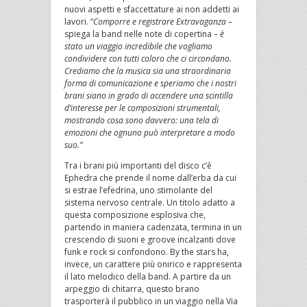
nuovi aspetti e sfaccettature ai non addetti ai
lavori. “
Comporre e registrare Extravaganza
–
spiega la band nelle note di copertina –
è
stato un viaggio incredibile che vogliamo
condividere con tutti coloro che ci circondano.
Crediamo che la musica sia una straordinaria
forma di comunicazione e speriamo che i nostri
brani siano in grado di accendere una scintilla
d’interesse per le composizioni strumentali,
mostrando cosa sono davvero: una tela di
emozioni che ognuno può interpretare a modo
suo.”
Tra i brani più importanti del disco c’è
Ephedra che prende il nome dall’erba da cui
si estrae l’efedrina, uno stimolante del
sistema nervoso centrale. Un titolo adatto a
questa composizione esplosiva che,
partendo in maniera cadenzata, termina in un
crescendo di suoni e groove incalzanti dove
funk e rock si confondono. By the stars ha,
invece, un carattere più onirico e rappresenta
il lato melodico della band. A partire da un
arpeggio di chitarra, questo brano
trasporterà il pubblico in un viaggio nella Via