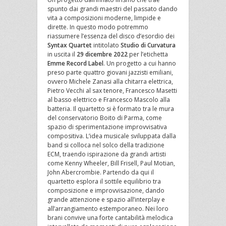
spunto dai grandi maestri del passato dando
vita a composizioni moderne, limpide e
dirette. In questo modo potremmo
riassumere l’essenza del disco d’esordio dei
Syntax Quartet
intitolato
Studio di Curvatura
in uscita il
29 dicembre 2022
per l’etichetta
Emme Record Label
. Un progetto a cui hanno
preso parte quattro giovani jazzisti emiliani,
ovvero Michele Zanasi alla chitarra elettrica,
Pietro Vecchi al sax tenore, Francesco Masetti
al basso elettrico e Francesco Mascolo alla
batteria. Il quartetto si è formato tra le mura
del conservatorio Boito di Parma, come
spazio di sperimentazione improvvisativa
compositiva. L’idea musicale sviluppata dalla
band si colloca nel solco della tradizione
ECM, traendo ispirazione da grandi artisti
come Kenny Wheeler, Bill Frisell, Paul Motian,
John Abercrombie. Partendo da qui il
quartetto esplora il sottile equilibrio tra
composizione e improvvisazione, dando
grande attenzione e spazio all’interplay e
all’arrangiamento estemporaneo. Nei loro
brani convive una forte cantabilità melodica