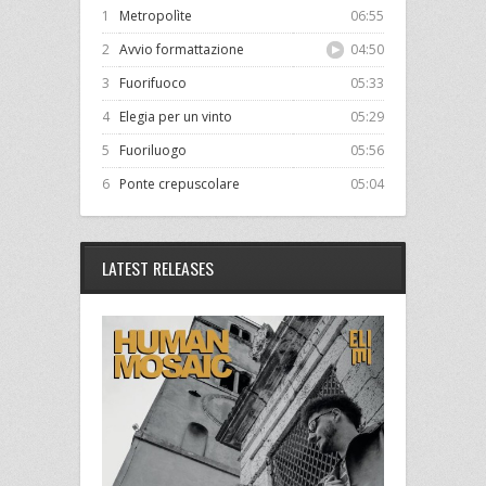
1
Metropolìte
06:55
2
Avvio formattazione
04:50
3
Fuorifuoco
05:33
4
Elegia per un vinto
05:29
5
Fuoriluogo
05:56
6
Ponte crepuscolare
05:04
LATEST RELEASES