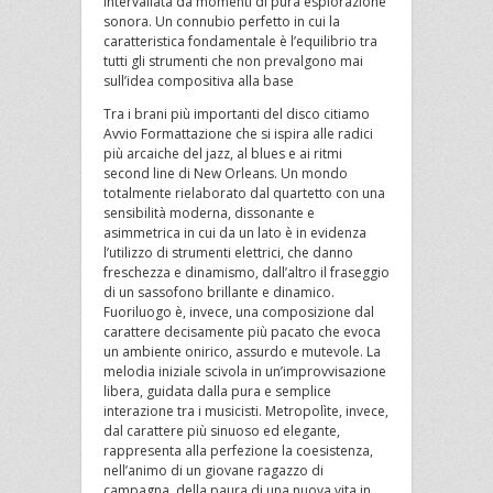
intervallata da momenti di pura esplorazione
sonora. Un connubio perfetto in cui la
caratteristica fondamentale è l’equilibrio tra
tutti gli strumenti che non prevalgono mai
sull’idea compositiva alla base
Tra i brani più importanti del disco citiamo
Avvio Formattazione che si ispira alle radici
più arcaiche del jazz, al blues e ai ritmi
second line di New Orleans. Un mondo
totalmente rielaborato dal quartetto con una
sensibilità moderna, dissonante e
asimmetrica in cui da un lato è in evidenza
l’utilizzo di strumenti elettrici, che danno
freschezza e dinamismo, dall’altro il fraseggio
di un sassofono brillante e dinamico.
Fuoriluogo è, invece, una composizione dal
carattere decisamente più pacato che evoca
un ambiente onirico, assurdo e mutevole. La
melodia iniziale scivola in un’improvvisazione
libera, guidata dalla pura e semplice
interazione tra i musicisti. Metropolìte, invece,
dal carattere più sinuoso ed elegante,
rappresenta alla perfezione la coesistenza,
nell’animo di un giovane ragazzo di
campagna, della paura di una nuova vita in