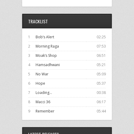
TRACKLIST
1
Bob’s Alert
02:25
2
Morning Raga
07:53
3
Moak’s Shop
06:51
4
Hamsadhwani
05:21
5
No War
05:09
6
Hope
05:37
7
Loading...
00:38
8
Macci 36
06:17
9
Remember
05:44