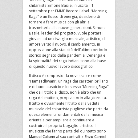
chitarrista Simone Basile, in uscita il 1
settembre per EMME Record Label. “Morning
Raga” è un flusso di energia, desiderio di
tornare a fare musica con gli altri e
trasmetterla alle nuove generazioni. Simone
Basile, leader del progetto, vuole portare i
giovani ad un risveglio musicale, artistico, di
amore verso il nuovo, il cambiamento, in
opposizione alla staticità dell’ultimo periodo
storico segnato dalla pandemia. L’energia e
la spiritualità dei raga indiani sono alla base
di questo nuovo lavoro discografico.
Il disco è composto da nove tracce come
“Hamsadhwani”, un raga dai caratteri brillanti
e di buon auspicio e lo stesso “Morning Raga”
che da il titolo al disco, non è altro che un
raga del mattino, propiziatorio alla giornata.
Il tutto è ovviamente filtrato dalla veduta
musicale del chitarrista pugliese che parte da
questi elementi fondamentali della musica
orientale per ampliare e continuare a
costruire il proprio bagaglio artistico. I
musicisti che fanno parte del quintetto sono
Manuel Caliumi
al sax contralto,
Enzo Carniel