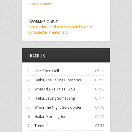
Sara Simionato
INFORMAZIONE.IT
Esce UnderSee: il disco d’esordio della
cantante Sara Simionato
TRACKLIST
1
Fare Thee Well
06:11
2
Haiku, The Falling Blossoms
01:52
3
What I'd Like To Tell You
04:53
4
Haiku, Saying Something
01:14
5
When The Night Gets Colder
07:40
6
Haiku, Morning Sun
01:46
7
Trees
05:53