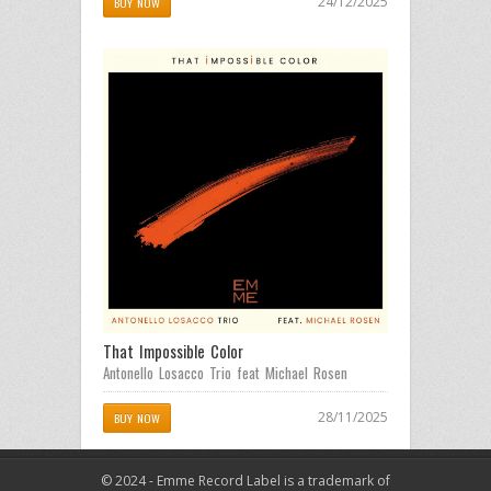
24/12/2025
BUY NOW
That Impossible Color
Antonello Losacco Trio feat Michael Rosen
28/11/2025
BUY NOW
© 2024 - Emme Record Label is a trademark of