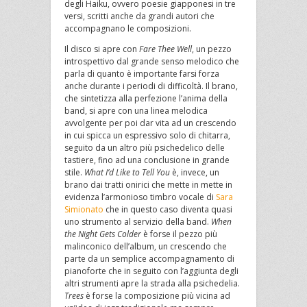
degli Haiku, ovvero poesie giapponesi in tre
versi, scritti anche da grandi autori che
accompagnano le composizioni.
Il disco si apre con
Fare Thee Well
, un pezzo
introspettivo dal grande senso melodico che
parla di quanto è importante farsi forza
anche durante i periodi di difficoltà. Il brano,
che sintetizza alla perfezione l’anima della
band, si apre con una linea melodica
avvolgente per poi dar vita ad un crescendo
in cui spicca un espressivo solo di chitarra,
seguito da un altro più psichedelico delle
tastiere, fino ad una conclusione in grande
stile.
What I’d Like to Tell You
è, invece, un
brano dai tratti onirici che mette in mette in
evidenza l’armonioso timbro vocale di
Sara
Simionato
che in questo caso diventa quasi
uno strumento al servizio della band.
When
the Night Gets Colder
è forse il pezzo più
malinconico dell’album, un crescendo che
parte da un semplice accompagnamento di
pianoforte che in seguito con l’aggiunta degli
altri strumenti apre la strada alla psichedelia.
Trees
è forse la composizione più vicina ad