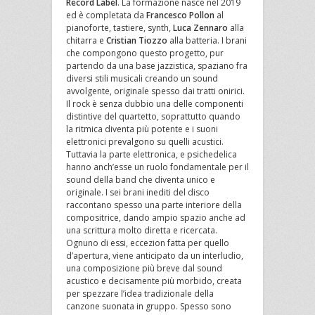
Record Label
. La formazione nasce nel 2019
ed è completata da
Francesco Pollon
al
pianoforte, tastiere, synth,
Luca Zennaro
alla
chitarra e
Cristian Tiozzo
alla batteria. I brani
che compongono questo progetto, pur
partendo da una base jazzistica, spaziano fra
diversi stili musicali creando un sound
avvolgente, originale spesso dai tratti onirici.
Il rock è senza dubbio una delle componenti
distintive del quartetto, soprattutto quando
la ritmica diventa più potente e i suoni
elettronici prevalgono su quelli acustici.
Tuttavia la parte elettronica, e psichedelica
hanno anch’esse un ruolo fondamentale per il
sound della band che diventa unico e
originale. I sei brani inediti del disco
raccontano spesso una parte interiore della
compositrice, dando ampio spazio anche ad
una scrittura molto diretta e ricercata.
Ognuno di essi, eccezion fatta per quello
d’apertura, viene anticipato da un interludio,
una composizione più breve dal sound
acustico e decisamente più morbido, creata
per spezzare l’idea tradizionale della
canzone suonata in gruppo. Spesso sono