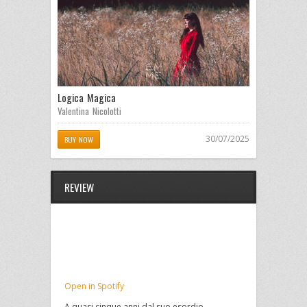
Logica Magica
Valentina Nicolotti
30/07/2025
BUY NOW
REVIEW
Open in Spotify
A quasi cinque anni dal suo esordio