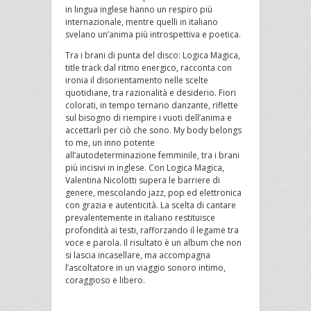
in lingua inglese hanno un respiro più
internazionale, mentre quelli in italiano
svelano un’anima più introspettiva e poetica.
Tra i brani di punta del disco: Logica Magica,
title track dal ritmo energico, racconta con
ironia il disorientamento nelle scelte
quotidiane, tra razionalità e desiderio. Fiori
colorati, in tempo ternario danzante, riflette
sul bisogno di riempire i vuoti dell’anima e
accettarli per ciò che sono. My body belongs
to me, un inno potente
all’autodeterminazione femminile, tra i brani
più incisivi in inglese. Con Logica Magica,
Valentina Nicolotti supera le barriere di
genere, mescolando jazz, pop ed elettronica
con grazia e autenticità. La scelta di cantare
prevalentemente in italiano restituisce
profondità ai testi, rafforzando il legame tra
voce e parola. Il risultato è un album che non
si lascia incasellare, ma accompagna
l’ascoltatore in un viaggio sonoro intimo,
coraggioso e libero.