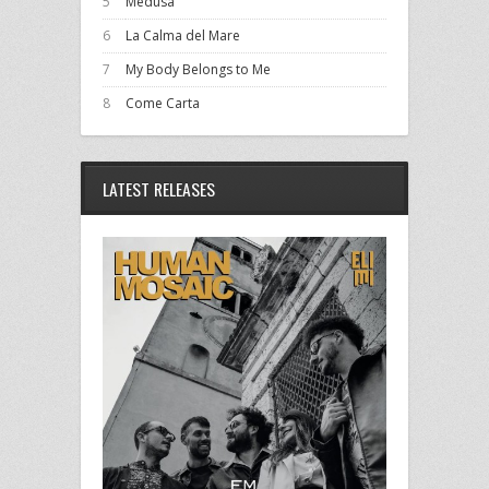
5
Medusa
6
La Calma del Mare
7
My Body Belongs to Me
8
Come Carta
LATEST RELEASES