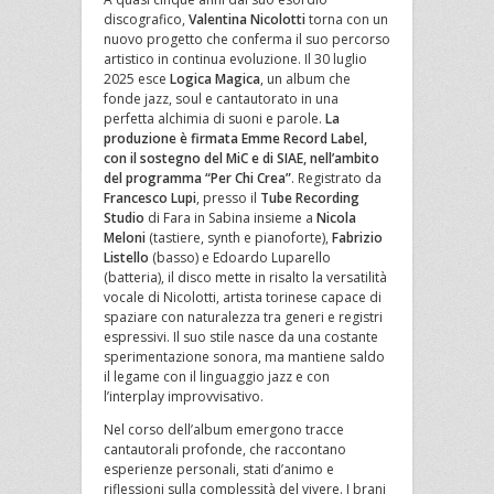
discografico,
Valentina Nicolotti
torna con un
nuovo progetto che conferma il suo percorso
artistico in continua evoluzione. Il 30 luglio
2025 esce
Logica Magica
, un album che
fonde jazz, soul e cantautorato in una
perfetta alchimia di suoni e parole.
La
produzione è firmata Emme Record Label,
con il sostegno del MiC e di SIAE, nell’ambito
del programma “Per Chi Crea”
. Registrato da
Francesco Lupi
, presso il
Tube Recording
Studio
di Fara in Sabina insieme a
Nicola
Meloni
(tastiere, synth e pianoforte),
Fabrizio
Listello
(basso) e Edoardo Luparello
(batteria), il disco mette in risalto la versatilità
vocale di Nicolotti, artista torinese capace di
spaziare con naturalezza tra generi e registri
espressivi. Il suo stile nasce da una costante
sperimentazione sonora, ma mantiene saldo
il legame con il linguaggio jazz e con
l’interplay improvvisativo.
Nel corso dell’album emergono tracce
cantautorali profonde, che raccontano
esperienze personali, stati d’animo e
riflessioni sulla complessità del vivere. I brani