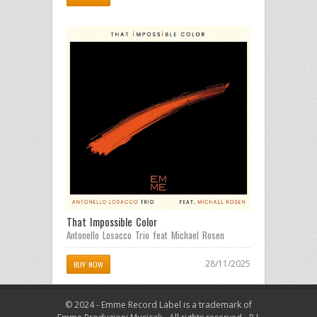
That Impossible Color
Antonello Losacco Trio feat Michael Rosen
28/11/2025
BUY NOW
© 2024 - Emme Record Label is a trademark of