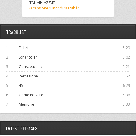
ITALIAINJAZZ.IT
Recensione “Uno” di “Karabà”
TRACKLIST
1
Di Lei
5.29
2
Scherzo 14
5.02
3
Consuetudine
5.21
4
Percezione
5.52
5
45
6.29
6
Come Polvere
5.36
7
Memorie
5.33
LATEST RELEASES