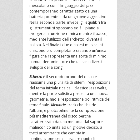
mescolano con il linguaggio del jazz
contemporaneo caratterizzato da una
batteria potente e da un groove aggressivo.
Nella seconda parte, invece, gli equilibri fra
gli strumenti si spostano ed è il piano a
svolgere la funzione ritmica mentre il basso,
mediante l’utilizzo dell’archetto, diventa il
solista. Nel finale i due discorsi musicali si
uniscono e si completano creando un’unica
figura che rappresenta una sorta di minimo
comun denominatore che unisce i diversi
sviluppi della song.
Scherzo
è il secondo brano del disco e
riassume una pluralità di stilemi: l’esposizione
del tema iniziale ricalca il classico jazz waltz,
mentre la parte solistica presenta una nuova
geometria, fino all’esposizione poliritmica del
tema finale.
Memorie
, track che chiude
l’album, è probabilmente la composizione
più mediterranea del disco perché
caratterizzata da una melodia dal sapore
malinconico unita ad un groove deciso, a
tratti arrembante che cambia in
continuazione senza lasciare punti di