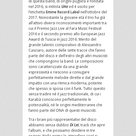
di questa band, di origini pugliesi e fondata
nel 2016, si intitola
Uno
ed è uscito per
l’etichetta
Emme Record Label
nell’ottobre del
2017. Nonostante la giovane età il trio ha già
all’attivo diversi riconoscimenti importanti tra
cui il Premio Jazz Live al Fara Music Festival
2016 e il secondo premio allo European Jazz
Award di Tuscia in Jazz 2016. Merito del
grande talento compositivo di Alessandro
Casciaro, autore delle sette tracce che fanno
parte del disco e dell’estro degli altri musicisti
che compongono la band. Le composizioni
sono caratterizzate da una grande
espressività e riescono a coniugare
perfettamente melodie dirette e dal grande
impatto con una ritmica moderna, potente
che spesso si sposa con il funk. Tutto questo
senza tradire né il jazz tradizionale, di cui i
Karabà conoscono perfettamente le
potenzialità, né le origini mediterranee che
fanno parte del DNA di questi musicisti.
Tra i brani più rappresentativi del disco
abbiamo senza dubbio
Di Lei
, track che apre
l’album, e che possiamo dividere in tre
sezioni. Nella prima le atmosfere cool si