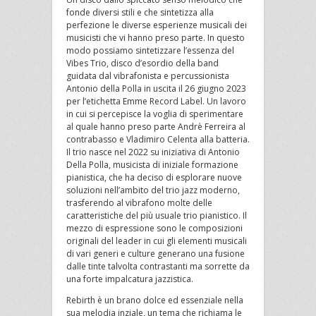
fonde diversi stili e che sintetizza alla
perfezione le diverse esperienze musicali dei
musicisti che vi hanno preso parte. In questo
modo possiamo sintetizzare l’essenza del
Vibes Trio, disco d’esordio della band
guidata dal vibrafonista e percussionista
Antonio della Polla in uscita il 26 giugno 2023
per l’etichetta Emme Record Label. Un lavoro
in cui si percepisce la voglia di sperimentare
al quale hanno preso parte Andrè Ferreira al
contrabasso e Vladimiro Celenta alla batteria.
Il trio nasce nel 2022 su iniziativa di Antonio
Della Polla, musicista di iniziale formazione
pianistica, che ha deciso di esplorare nuove
soluzioni nell’ambito del trio jazz moderno,
trasferendo al vibrafono molte delle
caratteristiche del più usuale trio pianistico. Il
mezzo di espressione sono le composizioni
originali del leader in cui gli elementi musicali
di vari generi e culture generano una fusione
dalle tinte talvolta contrastanti ma sorrette da
una forte impalcatura jazzistica.
Rebirth è un brano dolce ed essenziale nella
sua melodia inziale, un tema che richiama le