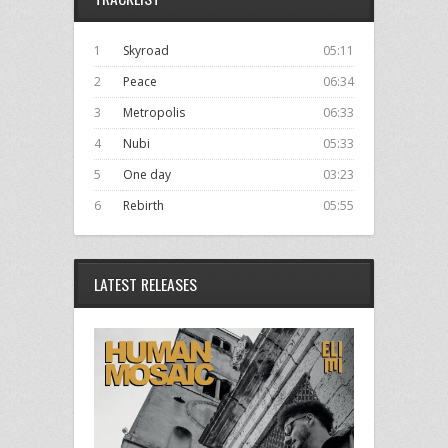
1
Skyroad
05:11
2
Peace
06:34
3
Metropolis
06:33
4
Nubi
05:33
5
One day
03:23
6
Rebirth
05:55
LATEST RELEASES