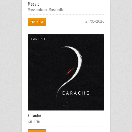
Mosaic
Massimiliano Moschella
24/05/2026
BUY NOW
Earache
Ear Trio