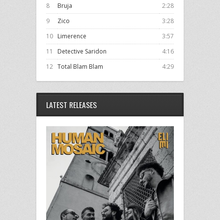
8
Bruja
2:28
9
Zico
3:28
10
Limerence
3:57
11
Detective Saridon
4:16
12
Total Blam Blam
4:29
LATEST RELEASES