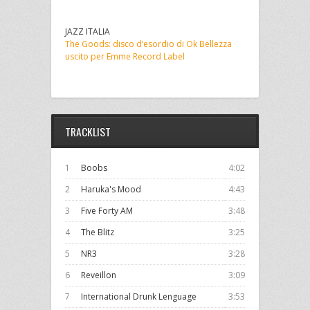
JAZZ ITALIA
The Goods: disco d’esordio di Ok Bellezza
uscito per Emme Record Label
TRACKLIST
1
Boobs
4:02
2
Haruka's Mood
4:43
3
Five Forty AM
3:48
4
The Blitz
3:25
5
NR3
3:28
6
Reveillon
3:09
7
International Drunk Lenguage
3:53