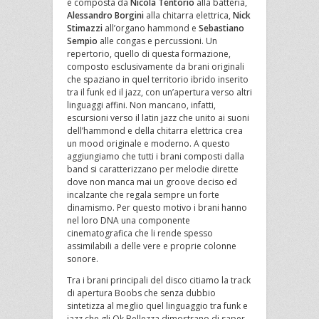
è composta da
Nicola Tentorio
alla batteria,
Alessandro Borgini
alla chitarra elettrica,
Nick
Stimazzi
all’organo hammond e
Sebastiano
Sempio
alle congas e percussioni. Un
repertorio, quello di questa formazione,
composto esclusivamente da brani originali
che spaziano in quel territorio ibrido inserito
tra il funk ed il jazz, con un’apertura verso altri
linguaggi affini. Non mancano, infatti,
escursioni verso il latin jazz che unito ai suoni
dell’hammond e della chitarra elettrica crea
un mood originale e moderno. A questo
aggiungiamo che tutti i brani composti dalla
band si caratterizzano per melodie dirette
dove non manca mai un groove deciso ed
incalzante che regala sempre un forte
dinamismo. Per questo motivo i brani hanno
nel loro DNA una componente
cinematografica che li rende spesso
assimilabili a delle vere e proprie colonne
sonore.
Tra i brani principali del disco citiamo la track
di apertura Boobs che senza dubbio
sintetizza al meglio quel linguaggio tra funk e
jazz che gli Ok Bellezza dimostrano di saper