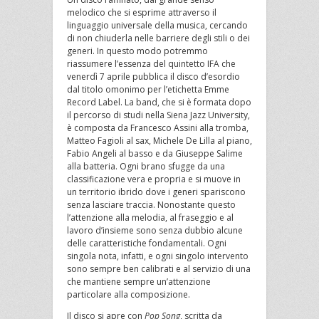
melodico che si esprime attraverso il
linguaggio universale della musica, cercando
di non chiuderla nelle barriere degli stili o dei
generi. In questo modo potremmo
riassumere l’essenza del quintetto IFA che
venerdì 7 aprile pubblica il disco d’esordio
dal titolo omonimo per l’etichetta Emme
Record Label. La band, che si è formata dopo
il percorso di studi nella Siena Jazz University,
è composta da Francesco Assini alla tromba,
Matteo Fagioli al sax, Michele De Lilla al piano,
Fabio Angeli al basso e da Giuseppe Salime
alla batteria. Ogni brano sfugge da una
classificazione vera e propria e si muove in
un territorio ibrido dove i generi spariscono
senza lasciare traccia. Nonostante questo
l’attenzione alla melodia, al fraseggio e al
lavoro d’insieme sono senza dubbio alcune
delle caratteristiche fondamentali. Ogni
singola nota, infatti, e ogni singolo intervento
sono sempre ben calibrati e al servizio di una
che mantiene sempre un’attenzione
particolare alla composizione.
Il disco si apre con
Pop Song
, scritta da