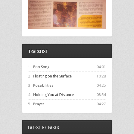
TRACKLIST
1
Pop Song
04:01
2
Floating on the Surface
10:28
3
Possibilities
04:25
4
Holding You at Distance
08:54
5
Prayer
04:27
LATEST RELEASES