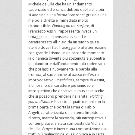
Michele de Lilla che ha un andamento
cadenzato ed è senza dubbio quella che più
si avvicina a una forma “canzone” grazie a una
melodia diretta e immediata molto
riconoscibile.
Floating on the surface
, di
Francesco Assini
,
rappresenta invece un
omaggio alla spensieratezza ed è
caratterizzato all’inizio da un suono quasi
etereo dove i fiati fraseggiano alla perfezione
con grande lirismo. In un secondo momento
la dinamica diventa più sostenuta e subentra
un pianoforte dall’andamento più cadenzato
che poi lascia nuovamente la parola alla
tromba, al sax e anche al basso nell’estro
improvvisativo.
Possibilities
, sempre di Assini,
è un brano dal carattere più sinuoso e
introspettivo che descrive in musica le scelte
che si possono prendere nella vita.
Holding
you at distance
è scritto a quattro mani con la
prima parte che porta la firma di Fabio
Angeli, caratterizzata da un tema limpido e
diretto, mentre la seconda, più introspettiva e
contemplativa, è stata composta da Michele
de Lilla.
Prayer
è invece una composizione dai
tratti più malinconica, quasi onirica e in certe