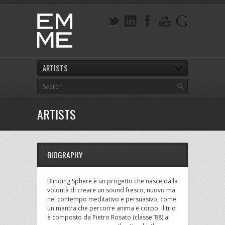
ARTISTS
ARTISTS
BIOGRAPHY
Blinding Sphere è un progetto che nasce dalla
volontà di creare un sound fresco, nuovo ma
nel contempo meditativo e persuasivo, come
un mantra che percorre anima e corpo. Il trio
è composto da Pietro Rosato (classe ’88) al