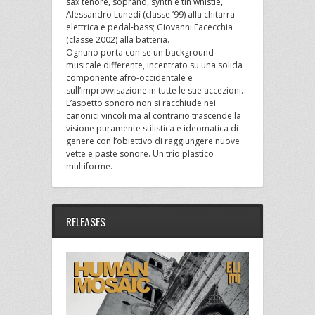
sax tenore, soprano, synth e tin whistle,
Alessandro Lunedì (classe ’99) alla chitarra
elettrica e pedal-bass; Giovanni Facecchia
(classe 2002) alla batteria.
Ognuno porta con se un background
musicale differente, incentrato su una solida
componente afro-occidentale e
sull’improvvisazione in tutte le sue accezioni.
L’aspetto sonoro non si racchiude nei
canonici vincoli ma al contrario trascende la
visione puramente stilistica e ideomatica di
genere con l’obiettivo di raggiungere nuove
vette e paste sonore. Un trio plastico
multiforme.
RELEASES