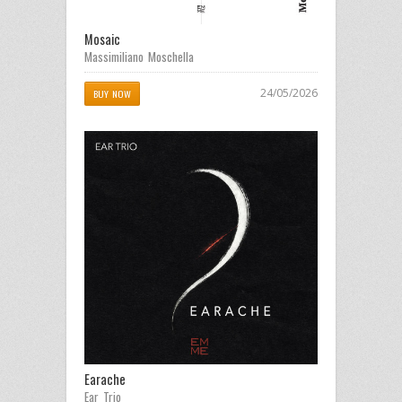
Mosaic
Massimiliano Moschella
24/05/2026
BUY NOW
Earache
Ear Trio