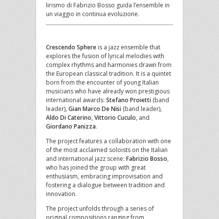
lirismo di Fabrizio Bosso guida l’ensemble in
un viaggio in continua evoluzione.
Crescendo Sphere
is a jazz ensemble that
explores the fusion of lyrical melodies with
complex rhythms and harmonies drawn from
the European classical tradition. It is a quintet
born from the encounter of young Italian
musicians who have already won prestigious
international awards:
Stefano Proietti
(band
leader),
Gian Marco De Nisi
(band leader),
Aldo Di Caterino
,
Vittorio Cuculo
, and
Giordano Panizza
.
The project features a collaboration with one
of the most acclaimed soloists on the Italian
and international jazz scene:
Fabrizio Bosso
,
who has joined the group with great
enthusiasm, embracing improvisation and
fostering a dialogue between tradition and
innovation.
The project unfolds through a series of
original compositions ranging from