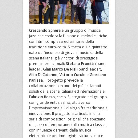
Crescendo Sphere
è un gruppo di musica
jazz, che esplora la fusione di melodie liriche
con ritmi complessi ed armonie della
tradizione euro-colta. Si tratta di un quintetto
nato dall’incontro di giovani musicisti della
scena italiana, già vincitori di prestigiosi
premi internazionali:
Stefano Proietti
(band
leader),
Gian Marco De Nisi
(band leader),
Aldo Di Caterino, Vittorio Cuculo
e
Giordano
Panizza
. Il progetto prevede la
collaborazione con uno dei più acclamati
solisti della scena italiana ed internazionale:
Fabrizio Bosso
, che si è integrato nel gruppo
con grande entusiasmo, attraverso
l’improvvisazione e il dialogo fra tradizione e
innovazione. Il progetto si articola in una
serie di composizioni originali che spaziano
dal jazz contemporaneo alla musica classica,
con influenze derivanti dalla musica
elettronica e per immagini; il virtuosismo e