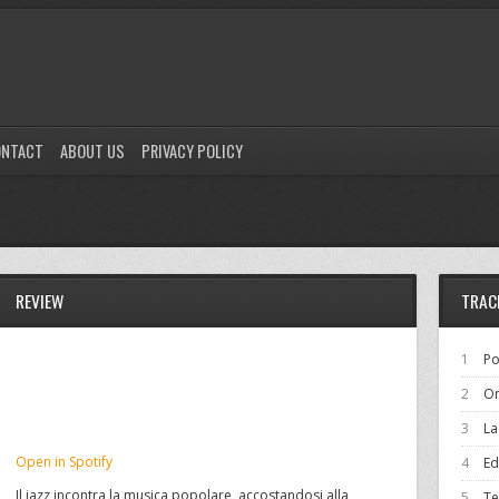
ONTACT
ABOUT US
PRIVACY POLICY
REVIEW
TRAC
1
Po
2
Om
3
La
Open in Spotify
4
Ed
Il jazz incontra la musica popolare, accostandosi alla
5
Te