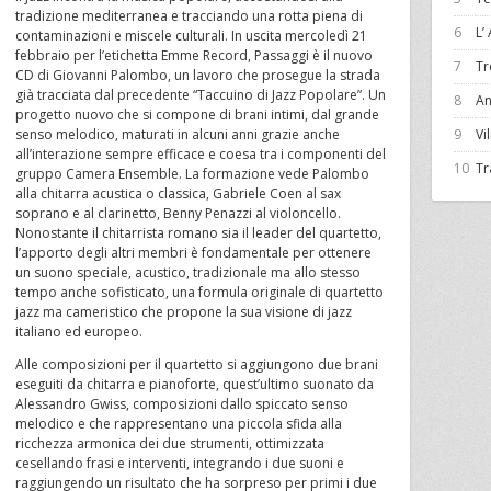
tradizione mediterranea e tracciando una rotta piena di
6
L’
contaminazioni e miscele culturali. In uscita mercoledì 21
febbraio per l’etichetta Emme Record, Passaggi è il nuovo
7
Tr
CD di Giovanni Palombo, un lavoro che prosegue la strada
già tracciata dal precedente “Taccuino di Jazz Popolare”. Un
8
An
progetto nuovo che si compone di brani intimi, dal grande
senso melodico, maturati in alcuni anni grazie anche
9
Vi
all’interazione sempre efficace e coesa tra i componenti del
10
Tr
gruppo Camera Ensemble. La formazione vede Palombo
alla chitarra acustica o classica, Gabriele Coen al sax
soprano e al clarinetto, Benny Penazzi al violoncello.
Nonostante il chitarrista romano sia il leader del quartetto,
l’apporto degli altri membri è fondamentale per ottenere
un suono speciale, acustico, tradizionale ma allo stesso
tempo anche sofisticato, una formula originale di quartetto
jazz ma cameristico che propone la sua visione di jazz
italiano ed europeo.
Alle composizioni per il quartetto si aggiungono due brani
eseguiti da chitarra e pianoforte, quest’ultimo suonato da
Alessandro Gwiss, composizioni dallo spiccato senso
melodico e che rappresentano una piccola sfida alla
ricchezza armonica dei due strumenti, ottimizzata
cesellando frasi e interventi, integrando i due suoni e
raggiungendo un risultato che ha sorpreso per primi i due