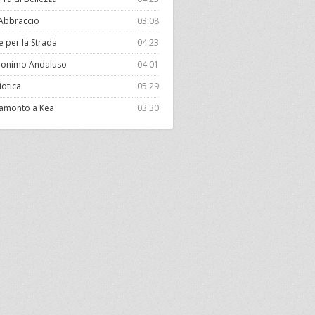
 Abbraccio
03:08
e per la Strada
04:23
onimo Andaluso
04:01
liotica
05:29
amonto a Kea
03:30