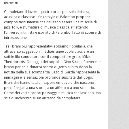
musicisti.
Completano il lavoro quattro brani per sola chitarra,
acustica o classica: il fingerstyle di Palombo propone
composizioni intense che risultano essere una miscela di
jazz, folk, e sfumature di musica classica, riflettendo
l’universo intimista e ispirato di Palombo, fatto di suoni e di
introspezione.
Tra i brani più rappresentativi abbiamo Popularia, che
attraverso suggestioni mediterranee vuole tracciare un
sottile filo conduttore con il compositore greco Mikis
Theodorakis. Omaggio dei popoli a Gino Strada è invece un
brano per sola chitarra scritto di getto subito dopo la
notizia della sua scomparsa. Lago di Garda rappresenta le
immagini e le sensazioni profonde suscitate dal luogo.
Brani che hanno tutti un sapore emotivo e che nascono
perché legati a una storia, a un affetto o a uno scenario.
Come dei veri e propri passaggi in musica che lasciano una
scia di inchiostro su un affresco da completare.