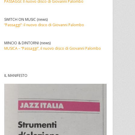
PASSAGGI: Il nuovo disco di Giovanni Palombo
SWITCH ON MUSIC (news)
“Passaggi”: il nuovo disco di Giovanni Palombo
MINCIO & DINTORNI (news)
MUSICA – “Passaggi”, il nuovo disco di Giovanni Palombo
IL MANIFESTO