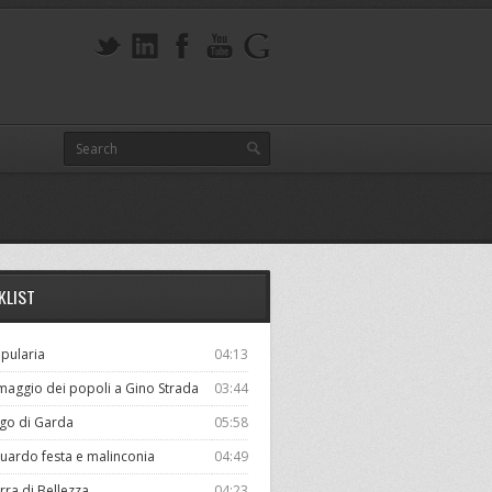
KLIST
pularia
04:13
aggio dei popoli a Gino Strada
03:44
go di Garda
05:58
uardo festa e malinconia
04:49
rra di Bellezza
04:23