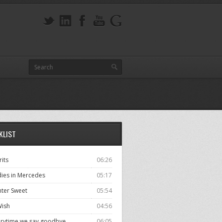
KLIST
rits
06:26
dies in Mercedes
05:17
nter Sweet
05:54
Wish
04:56
erytime we say goodbye
06:05