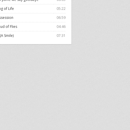
g of Life
05:22
ssession
06:59
ud of Flies
04:46
(A Smile)
07:31