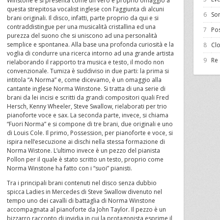
Winstone e si presenta come un vero e proprio omaggio a
questa strepitosa vocalist inglese con l’aggiunta di alcuni
6
Son
brani originali. Il disco, infatti, parte proprio da qui e si
contraddistingue per una musicalità cristallina ed una
7
Po
purezza del suono che si uniscono ad una personalità
semplice e spontanea. Alla base una profonda curiosità e la
8
Clo
voglia di condurre una ricerca intorno ad una grande artista
9
Re 
rielaborando il rapporto tra musica e testo, il modo non
convenzionale. Tumiza è suddiviso in due parti: la prima si
intitola “A Norma” e, come dicevamo, è un omaggio alla
cantante inglese Norma Winstone. Si tratta di una serie di
brani da lei incisi e scritti da grandi compositori quali Fred
Hersch, Kenny Wheeler, Steve Swallow, rielaborati per trio
pianoforte voce e sax. La seconda parte, invece, si chiama
“Fuori Norma” e si compone di tre brani, due originali e uno
di Louis Cole. Il primo, Possession, per pianoforte e voce, si
ispira nell’esecuzione ai dischi nella stessa formazione di
Norma Wistone. L’ultimo invece è un pezzo del pianista
Pollon per il quale è stato scritto un testo, proprio come
Norma Winstone ha fatto con i “suoi” pianisti.
Tra i principali brani contenuti nel disco senza dubbio
spicca Ladies in Mercedes di Steve Swallow divenuto nel
tempo uno dei cavalli di battaglia di Norma Winstone
accompagnata al pianoforte da John Taylor. Il pezzo è un
bizzarro racconto di invidia in cui la protagonista esprime il