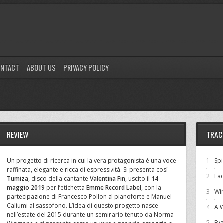
ONTACT
ABOUT US
PRIVACY POLICY
REVIEW
TRAC
Un progetto di ricerca in cui la vera protagonista è una voce
1
Spi
raffinata, elegante e ricca di espressività. Si presenta così
2
La
Tumiza
, disco della cantante
Valentina Fin
, uscito il
14
maggio 2019
per l’etichetta
Emme Record Label
, con la
3
Wi
partecipazione di Francesco Pollon al pianoforte e Manuel
Caliumi al sassofono. L’idea di questo progetto nasce
4
A 
nell’estate del 2015 durante un seminario tenuto da Norma
5
Ev