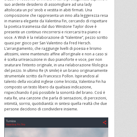
suo ardente desiderio di assomigliare ad una lady
altolocata un po’ snob e vestita in abiti firmati. Una
composizione che rappresenta un inno alla leggerezza resa
in maniera elegante da Valentina Fin, cercando di rispettare
la poetica trasmessa dal duo Winstone Taylor dove è
presente un continuo rincorrersi e ricercarsi tra piano e
voce. A Wish è la rielaborazione di “Valentine”, pezzo scritto
quasi per gioco per San Valentino da Fred Hersch.
L’arrangiamento, che raggiunge livelli di poesia e lirismo
altissimi, viene mantenuto affine all’originale e non a caso si
è scelta un’esecuzione in duo pianoforte e voce, per non
snaturare l’intento originale, in una rielaborazione filologica
del pezzo. In ultimo Re (A smile) è un brano originariamente
strumentale scritto da Francesco Pollon. Ispirandosi al
talento della vocalist inglese come liricista, Valentina Fin ha
composto un testo libero da qualsiasi indicazione,
rispecchiando il più possibile la sonorità del brano. Così è
nata Re, una canzone che parla di sensazioni, di percezioni,
intimità, sorrisi, quotidianità: in sintesi quella realtà che due
persone decidono di condividere insieme.