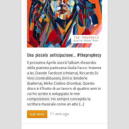
Una piccola anticipazione… #theprophecy
Il prossimo Aprile uscirà l’album d’esordio
della pianista padovana Giulia Facco. Insieme
a lei, Davide Tardozzi (chitarra), Riccardo Di
Vinci (contrabbasso), Enrico Smiderle
(batteria), Mirko Cisilino (tromba). Questo
disco è il frutto di un lavoro di quattro anni in
cui ho scritto e sviluppato le mie
composizioni. Ho sempre concepito la
scrittura musicale come un atto […]
11 anni ago
READ MORE