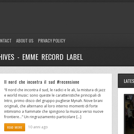
ONTACT
ABOUT US
PRIVACY POLICY
HIVES - EMME RECORD LABEL
LATE
Il nord che incontra il sud #recensione
“Il nord che incontra il sud, le radici e le ali, la mistura di jazz
e world music: sono queste le caratteristiche principali di
Intro, primo disco del gruppo pugliese Mynah. Nove brani
originali, che alternano al loro interno momenti di forte
intimismo a fiammate che spingono la musica verso nuove
frontiere…” Un ringraziamento particolare […]
10 anni ago
READ MORE