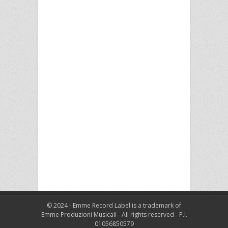
© 2024 - Emme Record Label is a trademark of
Emme Produzioni Musicali - All rights reserved - P.I.
01056850579