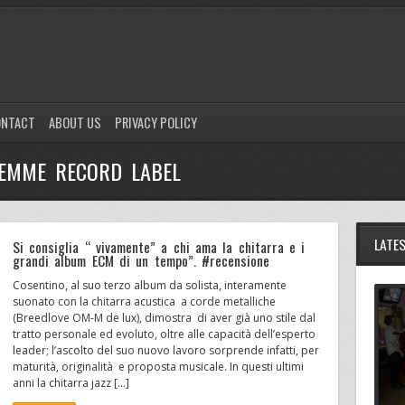
ONTACT
ABOUT US
PRIVACY POLICY
 EMME RECORD LABEL
LATE
Si consiglia “ vivamente” a chi ama la chitarra e i
grandi album ECM di un tempo”. #recensione
Cosentino, al suo terzo album da solista, interamente
suonato con la chitarra acustica a corde metalliche
(Breedlove OM-M de lux), dimostra di aver già uno stile dal
tratto personale ed evoluto, oltre alle capacità dell’esperto
leader; l’ascolto del suo nuovo lavoro sorprende infatti, per
maturità, originalità e proposta musicale. In questi ultimi
anni la chitarra jazz […]