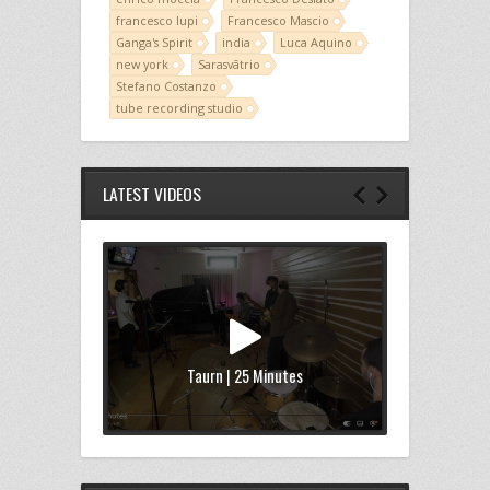
francesco lupi
Francesco Mascio
Ganga's Spirit
india
Luca Aquino
new york
Sarasvātrio
Stefano Costanzo
tube recording studio
LATEST VIDEOS
Taurn | 25 Minutes