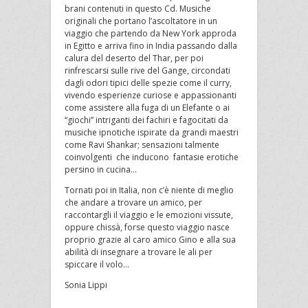
brani contenuti in questo Cd. Musiche
originali che portano l’ascoltatore in un
viaggio che partendo da New York approda
in Egitto e arriva fino in India passando dalla
calura del deserto del Thar, per poi
rinfrescarsi sulle rive del Gange, circondati
dagli odori tipici delle spezie come il curry,
vivendo esperienze curiose e appassionanti
come assistere alla fuga di un Elefante o ai
“giochi” intriganti dei fachiri e fagocitati da
musiche ipnotiche ispirate da grandi maestri
come Ravi Shankar; sensazioni talmente
coinvolgenti che inducono fantasie erotiche
persino in cucina…
Tornati poi in Italia, non c’è niente di meglio
che andare a trovare un amico, per
raccontargli il viaggio e le emozioni vissute,
oppure chissà, forse questo viaggio nasce
proprio grazie al caro amico Gino e alla sua
abilità di insegnare a trovare le ali per
spiccare il volo…
Sonia Lippi