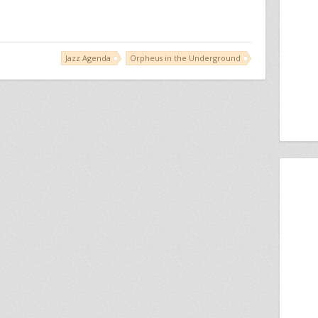
Jazz Agenda
Orpheus in the Underground