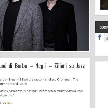
SOCI
und di Barba – Negri – Ziliani su Jazz
 Barba – Negri – Ziliani che racconta il disco Orpheus in The
 Emme Record Label:
se il nostro trio. Si possono sentire echi di musica classica, rock,
piano trio.”
ccando
qui
.