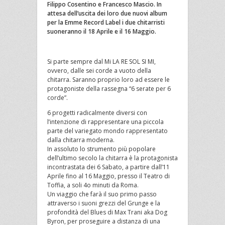
Filippo Cosentino e Francesco Mascio. In
attesa dell’uscita dei loro due nuovi album
per la Emme Record Label i due chitarristi
suoneranno il 18 Aprile e il 16 Maggio.
Si parte sempre dal Mi LA RE SOL SI MI,
ovvero, dalle sei corde a vuoto della
chitarra.
Saranno proprio loro ad essere le
protagoniste della rassegna “6 serate per 6
corde”.
6 progetti radicalmente diversi con
l’intenzione di rappresentare una piccola
parte del variegato mondo rappresentato
dalla chitarra moderna.
In assoluto lo strumento più popolare
dell’ultimo secolo la chitarra è la protagonista
incontrastata dei 6 Sabato, a partire dall’11
Aprile fino al 16 Maggio, presso il Teatro di
Toffia, a soli 4o minuti da Roma.
Un viaggio che farà il suo primo passo
attraverso i
suoni grezzi del Grunge e la
profondità del Blues
di Max Trani aka Dog
Byron, per proseguire a distanza di una