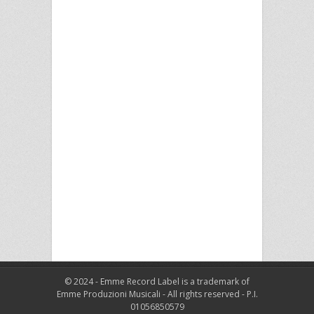
© 2024 - Emme Record Label is a trademark of
Emme Produzioni Musicali - All rights reserved - P.I.
01056850579