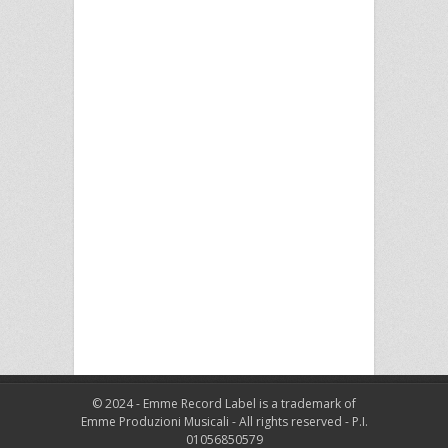
© 2024 - Emme Record Label is a trademark of
Emme Produzioni Musicali - All rights reserved - P.I.
01056850579