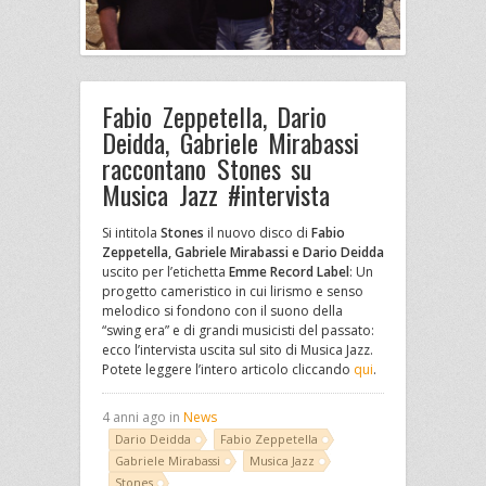
Fabio Zeppetella, Dario
Deidda, Gabriele Mirabassi
raccontano Stones su
Musica Jazz #intervista
Si intitola
Stones
il nuovo disco di
Fabio
Zeppetella, Gabriele Mirabassi e
Dario Deidda
uscito per l’etichetta
Emme Record Label
: Un
progetto cameristico in cui lirismo e senso
melodico si fondono con il suono della
“swing era” e di grandi musicisti del passato:
ecco l’intervista uscita sul sito di Musica Jazz.
Potete leggere l’intero articolo cliccando
qui
.
4 anni ago in
News
Dario Deidda
Fabio Zeppetella
Gabriele Mirabassi
Musica Jazz
Stones