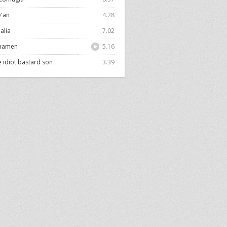
e'an
4.28
alia
7.02
inamen
5.16
 idiot bastard son
3.39