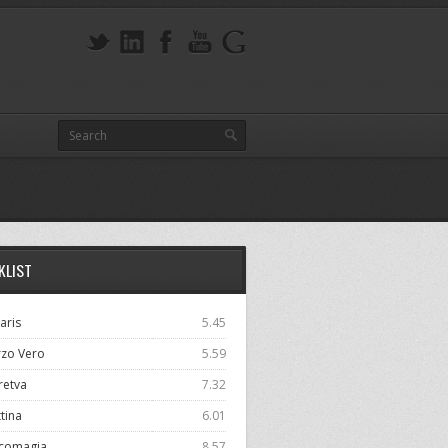
KLIST
aris
5.45
rzo Vero
5.59
retva
7.32
tina
6.01
icomagia
8.57