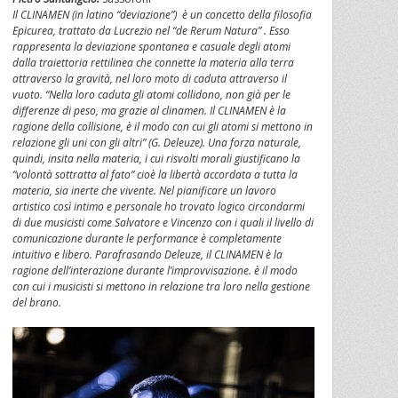
Il CLINAMEN (in latino “deviazione”) è un concetto della filosofia
Epicurea, trattato da Lucrezio nel “de Rerum Natura” . Esso
rappresenta la deviazione spontanea e casuale degli atomi
dalla traiettoria rettilinea che connette la materia alla terra
attraverso la gravità, nel loro moto di caduta attraverso il
vuoto. “Nella loro caduta gli atomi collidono, non già per le
differenze di peso, ma grazie al clinamen. Il CLINAMEN è la
ragione della collisione, è il modo con cui gli atomi si mettono in
relazione gli uni con gli altri” (G. Deleuze). Una forza naturale,
quindi, insita nella materia, i cui risvolti morali giustificano la
“volontà sottratta al fato” cioè la libertà accordata a tutta la
materia, sia inerte che vivente. Nel pianificare un lavoro
artistico così intimo e personale ho trovato logico circondarmi
di due musicisti come Salvatore e Vincenzo con i quali il livello di
comunicazione durante le performance è completamente
intuitivo e libero. Parafrasando Deleuze, il CLINAMEN è la
ragione dell’interazione durante l’improvvisazione. è il modo
con cui i musicisti si mettono in relazione tra loro nella gestione
del brano.