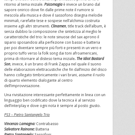
ritorno al tema iniziale.
Psicomagia
è invece un brano dal
sapore onirico dove fin dalle prime note il rumore si
mescola alla musica e dove il sassofono disegna melodie
minimali, rarefatte tese e sospese nell’alchimia costruita
insieme agli altri strumenti.
Clinamen
, title track dell’album, è
senza dubbio la composizione che sintetizza al meglio le
caratteristiche del trio: le note sinuose del sax aprono il
sipario sposandosi alla perfezione con basso e batteria
per poi diventare sempre più forti e presenti in un vero e
proprio tuffo verso la folk song dai toni afroamericani,
prima di ritornare al disteso tema iniziale
. The Idiot Bastard
Son
, invece, è un brano di Frank Zappa nel quale il suono
delle elaborazioni elettracustiche che fin dall’inizio del disco
hanno collegato timbricamente i vari brani, assume il ruolo
di quarto elemento dialogante al centro
dell’improvvisazione.
Una rivisitazione interessante perfettamente in linea con un
linguaggio ben codificato dove la tecnica è al servizio
dell’interplay e dove ogni nota è sempre al posto giusto.
PS3 – Pietro Santangelo Trio
Vincenzo Lamagna:
Contrabasso
Salvatore Rainone:
Batteria
Pietro Santangelo:
Sassofoni