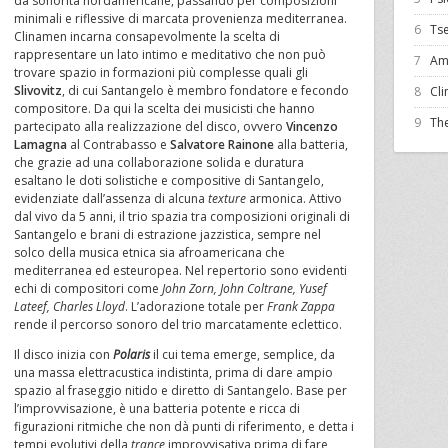
da sonorità nordamericane, passando per composizioni
minimali e riflessive di marcata provenienza mediterranea.
6
Ts
Clinamen incarna consapevolmente la scelta di
rappresentare un lato intimo e meditativo che non può
7
Am
trovare spazio in formazioni più complesse quali gli
Slivovitz
, di cui Santangelo è membro fondatore e fecondo
8
Cl
compositore. Da qui la scelta dei musicisti che hanno
9
The
partecipato alla realizzazione del disco, ovvero
Vincenzo
Lamagna
al Contrabasso e
Salvatore Rainone
alla batteria,
che grazie ad una collaborazione solida e duratura
esaltano le doti solistiche e compositive di Santangelo,
evidenziate dall’assenza di alcuna
texture
armonica. Attivo
dal vivo da 5 anni, il trio spazia tra composizioni originali di
Santangelo e brani di estrazione jazzistica, sempre nel
solco della musica etnica sia afroamericana che
mediterranea ed esteuropea. Nel repertorio sono evidenti
echi di compositori come
John Zorn, John Coltrane, Yusef
Lateef, Charles Lloyd
. L’adorazione totale per
Frank Zappa
rende il percorso sonoro del trio marcatamente eclettico.
Il disco inizia con
Polaris
il cui tema emerge, semplice, da
una massa elettracustica indistinta, prima di dare ampio
spazio al fraseggio nitido e diretto di Santangelo. Base per
l’improvvisazione, è una batteria potente e ricca di
figurazioni ritmiche che non dà punti di riferimento, e detta i
tempi evolutivi della
trance
improvvisativa prima di fare