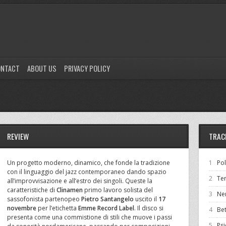
ONTACT
ABOUT US
PRIVACY POLICY
REVIEW
TRAC
Un progetto moderno, dinamico, che fonde la tradizione
1
Pol
con il linguaggio del jazz contemporaneo dando spazio
2
Te
all’improvvisazione e all’estro dei singoli. Queste la
caratteristiche di
Clinamen
primo lavoro solista del
3
Ne
sassofonista partenopeo
Pietro Santangelo
uscito il
17
novembre
per l’etichetta
Emme Record Label
. Il disco si
4
Bet
presenta come una commistione di stili che muove i passi
5
Ps