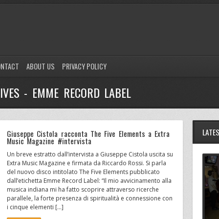
ONTACT
ABOUT US
PRIVACY POLICY
IVES - EMME RECORD LABEL
LATE
Giuseppe Cistola racconta The Five Elements a Extra
Music Magazine #intervista
Un breve estratto dall’intervista a Giuseppe Cistola uscita su
Extra Music Magazine e firmata da Riccardo Rossi. Si parla
del nuovo disco intitolato The Five Elements pubblicato
dall’etichetta Emme Record Label: “Il mio avvicinamento alla
musica indiana mi ha fatto scoprire attraverso ricerche
parallele, la forte presenza di spiritualità e connessione con
i cinque elementi […]