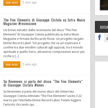
5 anni ago
READ MORE
The Five Elements di Giuseppe Cistola su Extra Music
Magazine #recensione
SOCI
Un breve estratto dalla recensione del disco “The Five
Elements” di Giuseppe Cistola pubblicata su Extra Music
Magazine e firmata da Riccardo Rossi. Un progetto targato
Emme Record Label: “Un progetto che va ad osservare il
confine tra due emisferi culturali agli opposti, tra il mondo
spirituale e quello fisico, attraverso composizioni ancor più
ricche e […]
5 anni ago
READ MORE
Su Revenews si parla del disco “The Five Elements”
di Giuseppe Cistola #news
Su Revenews si parla del nuovo disco del chitarrista
Giuseppe Cistola intitolato “The Five Elements” uscito il 22
marzo per l’etichetta Emme Record Label. Potete leggere
l’articolo cliccando qui.