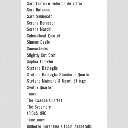
Sara Fortini e Federico de Vittor
Sara Rotunno
Sara Simionato
Serena Berneschi
Serena Marchi
Sidewalkcat Quintet
Simone Basile
Simoni:Teolis
Slightly Out 5tet
Sophia Tomelleri
Stefano Battaglia
Stefano Battaglia Standards Quartet
Stefano Maimone & Upset Strings
Syntax Quartet
Taurn
The Essence Quartet
The Sycamore
tRiBuS tRiO
Trinetones
Umberto Fiorentino e Fabio Zeppetella