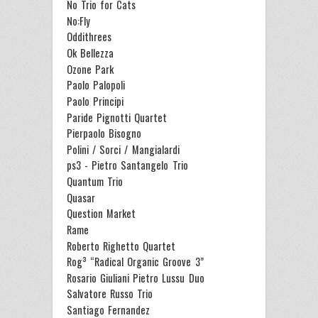
No Trio for Cats
No:Fly
Oddithrees
Ok Bellezza
Ozone Park
Paolo Palopoli
Paolo Principi
Paride Pignotti Quartet
Pierpaolo Bisogno
Polini / Sorci / Mangialardi
ps3 - Pietro Santangelo Trio
Quantum Trio
Quasar
Question Market
Rame
Roberto Righetto Quartet
Rog³ “Radical Organic Groove 3”
Rosario Giuliani Pietro Lussu Duo
Salvatore Russo Trio
Santiago Fernandez