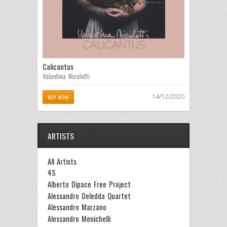
Calicantus
Valentina Nicolotti
14/12/2020
BUY NOW
ARTISTS
All Artists
4S
Alberto Dipace Free Project
Alessandro Deledda Quartet
Alessandro Marzano
Alessandro Menichelli