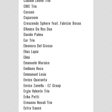
Claudio Leone Trio
CMC Trio
Cocoon
Coparoom
Crescendo Sphere feat. Fabrizio Bosso
D'Amico Da Ros Duo
Davide Palma
Ear Trio
Eleonora Del Grosso
Elias Lapia
Elimi
Emanuele Marsico
Emiliano Roca
Emmanuel Losio
Enrico Quaranta
Enrico Zanella - EZ Group
Ergio Valente Trio
Erika Petti
Ermanno Novali Trio
Extra Sauce