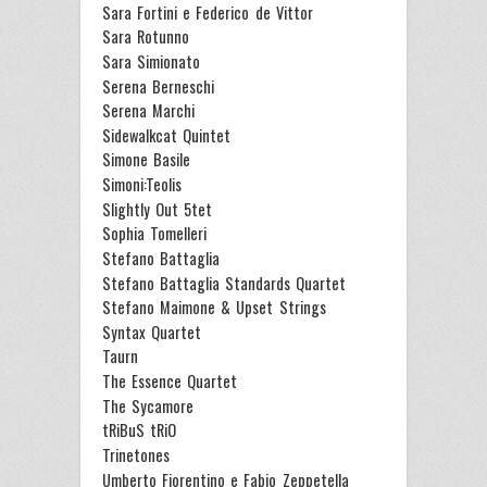
Sara Fortini e Federico de Vittor
Sara Rotunno
Sara Simionato
Serena Berneschi
Serena Marchi
Sidewalkcat Quintet
Simone Basile
Simoni:Teolis
Slightly Out 5tet
Sophia Tomelleri
Stefano Battaglia
Stefano Battaglia Standards Quartet
Stefano Maimone & Upset Strings
Syntax Quartet
Taurn
The Essence Quartet
The Sycamore
tRiBuS tRiO
Trinetones
Umberto Fiorentino e Fabio Zeppetella