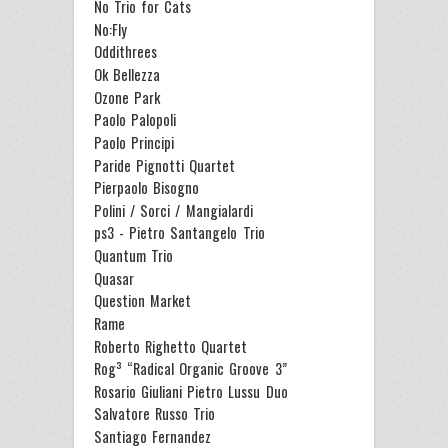
No Trio for Cats
No:Fly
Oddithrees
Ok Bellezza
Ozone Park
Paolo Palopoli
Paolo Principi
Paride Pignotti Quartet
Pierpaolo Bisogno
Polini / Sorci / Mangialardi
ps3 - Pietro Santangelo Trio
Quantum Trio
Quasar
Question Market
Rame
Roberto Righetto Quartet
Rog³ “Radical Organic Groove 3”
Rosario Giuliani Pietro Lussu Duo
Salvatore Russo Trio
Santiago Fernandez