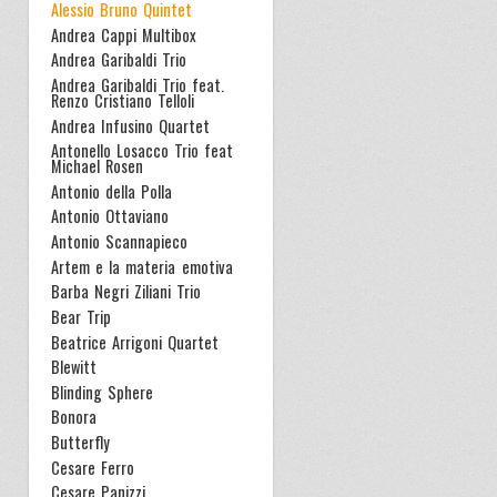
Alessio Bruno Quintet
Andrea Cappi Multibox
Andrea Garibaldi Trio
Andrea Garibaldi Trio feat.
Renzo Cristiano Telloli
Andrea Infusino Quartet
Antonello Losacco Trio feat
Michael Rosen
Antonio della Polla
Antonio Ottaviano
Antonio Scannapieco
Artem e la materia emotiva
Barba Negri Ziliani Trio
Bear Trip
Beatrice Arrigoni Quartet
Blewitt
Blinding Sphere
Bonora
Butterfly
Cesare Ferro
Cesare Panizzi