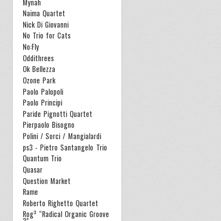
Mynah
Naima Quartet
Nick Di Giovanni
No Trio for Cats
No:Fly
Oddithrees
Ok Bellezza
Ozone Park
Paolo Palopoli
Paolo Principi
Paride Pignotti Quartet
Pierpaolo Bisogno
Polini / Sorci / Mangialardi
ps3 - Pietro Santangelo Trio
Quantum Trio
Quasar
Question Market
Rame
Roberto Righetto Quartet
Rog³ “Radical Organic Groove
3”