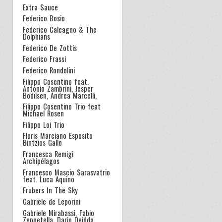
Extra Sauce
Federico Bosio
Federico Calcagno & The
Dolphians
Federico De Zottis
Federico Frassi
Federico Rondolini
Filippo Cosentino feat.
Antonio Zambrini, Jesper
Bodilsen, Andrea Marcelli,
Filippo Cosentino Trio feat
Michael Rosen
Filippo Loi Trio
Floris Marciano Esposito
Bintzios Gallo
Francesca Remigi
Archipélagos
Francesco Mascio Sarasvatrio
feat. Luca Aquino
Frubers In The Sky
Gabriele de Leporini
Gabriele Mirabassi, Fabio
Zeppetella, Dario Deidda