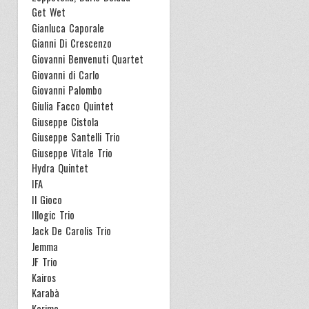
Get Wet
Gianluca Caporale
Gianni Di Crescenzo
Giovanni Benvenuti Quartet
Giovanni di Carlo
Giovanni Palombo
Giulia Facco Quintet
Giuseppe Cistola
Giuseppe Santelli Trio
Giuseppe Vitale Trio
Hydra Quintet
IFA
Il Gioco
Illogic Trio
Jack De Carolis Trio
Jemma
JF Trio
Kairos
Karabà
Karima