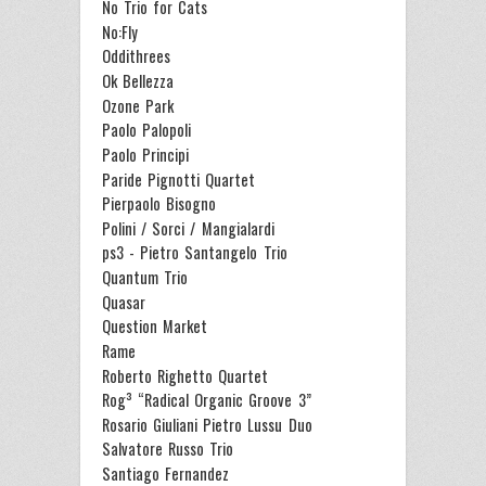
No Trio for Cats
No:Fly
Oddithrees
Ok Bellezza
Ozone Park
Paolo Palopoli
Paolo Principi
Paride Pignotti Quartet
Pierpaolo Bisogno
Polini / Sorci / Mangialardi
ps3 - Pietro Santangelo Trio
Quantum Trio
Quasar
Question Market
Rame
Roberto Righetto Quartet
Rog³ “Radical Organic Groove 3”
Rosario Giuliani Pietro Lussu Duo
Salvatore Russo Trio
Santiago Fernandez