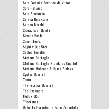
Sara Fortini e Federico de Vittor
Sara Rotunno
Sara Simionato
Serena Berneschi
Serena Marchi
Sidewalkcat Quintet
Simone Basile
Simoni:Teolis
Slightly Out 5tet
Sophia Tomelleri
Stefano Battaglia
Stefano Battaglia Standards Quartet
Stefano Maimone & Upset Strings
Syntax Quartet
Taurn
The Essence Quartet
The Sycamore
tRiBuS tRiO
Trinetones
Umberto Fiorentino e Fabio Zeppetella