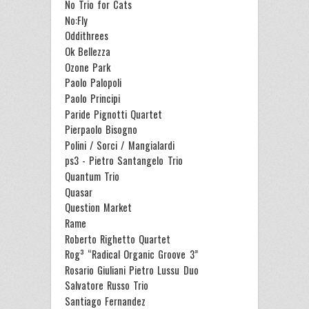
No Trio for Cats
No:Fly
Oddithrees
Ok Bellezza
Ozone Park
Paolo Palopoli
Paolo Principi
Paride Pignotti Quartet
Pierpaolo Bisogno
Polini / Sorci / Mangialardi
ps3 - Pietro Santangelo Trio
Quantum Trio
Quasar
Question Market
Rame
Roberto Righetto Quartet
Rog³ “Radical Organic Groove 3”
Rosario Giuliani Pietro Lussu Duo
Salvatore Russo Trio
Santiago Fernandez