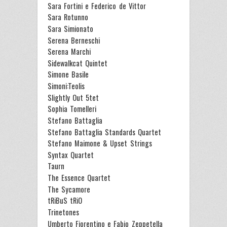
Sara Fortini e Federico de Vittor
Sara Rotunno
Sara Simionato
Serena Berneschi
Serena Marchi
Sidewalkcat Quintet
Simone Basile
Simoni:Teolis
Slightly Out 5tet
Sophia Tomelleri
Stefano Battaglia
Stefano Battaglia Standards Quartet
Stefano Maimone & Upset Strings
Syntax Quartet
Taurn
The Essence Quartet
The Sycamore
tRiBuS tRiO
Trinetones
Umberto Fiorentino e Fabio Zeppetella