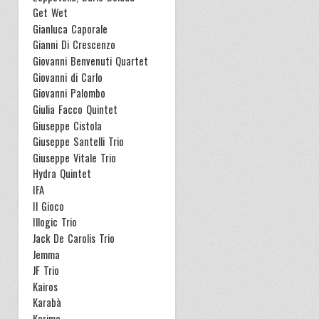
Get Wet
Gianluca Caporale
Gianni Di Crescenzo
Giovanni Benvenuti Quartet
Giovanni di Carlo
Giovanni Palombo
Giulia Facco Quintet
Giuseppe Cistola
Giuseppe Santelli Trio
Giuseppe Vitale Trio
Hydra Quintet
IFA
Il Gioco
Illogic Trio
Jack De Carolis Trio
Jemma
JF Trio
Kairos
Karabà
Karima