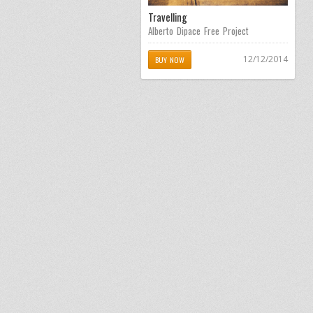
Travelling
Alberto Dipace Free Project
12/12/2014
BUY NOW