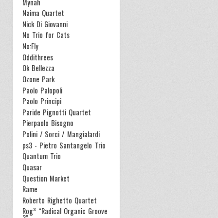
Mynah
Naima Quartet
Nick Di Giovanni
No Trio for Cats
No:Fly
Oddithrees
Ok Bellezza
Ozone Park
Paolo Palopoli
Paolo Principi
Paride Pignotti Quartet
Pierpaolo Bisogno
Polini / Sorci / Mangialardi
ps3 - Pietro Santangelo Trio
Quantum Trio
Quasar
Question Market
Rame
Roberto Righetto Quartet
Rog³ “Radical Organic Groove
3”