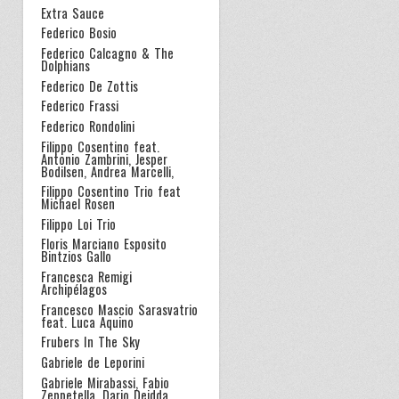
Extra Sauce
Federico Bosio
Federico Calcagno & The
Dolphians
Federico De Zottis
Federico Frassi
Federico Rondolini
Filippo Cosentino feat.
Antonio Zambrini, Jesper
Bodilsen, Andrea Marcelli,
Filippo Cosentino Trio feat
Michael Rosen
Filippo Loi Trio
Floris Marciano Esposito
Bintzios Gallo
Francesca Remigi
Archipélagos
Francesco Mascio Sarasvatrio
feat. Luca Aquino
Frubers In The Sky
Gabriele de Leporini
Gabriele Mirabassi, Fabio
Zeppetella, Dario Deidda