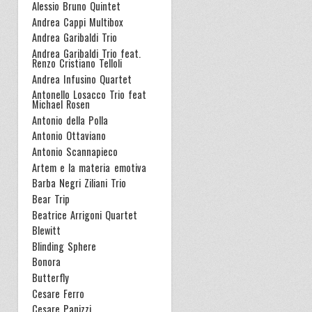
Alessio Bruno Quintet
Andrea Cappi Multibox
Andrea Garibaldi Trio
Andrea Garibaldi Trio feat.
Renzo Cristiano Telloli
Andrea Infusino Quartet
Antonello Losacco Trio feat
Michael Rosen
Antonio della Polla
Antonio Ottaviano
Antonio Scannapieco
Artem e la materia emotiva
Barba Negri Ziliani Trio
Bear Trip
Beatrice Arrigoni Quartet
Blewitt
Blinding Sphere
Bonora
Butterfly
Cesare Ferro
Cesare Panizzi