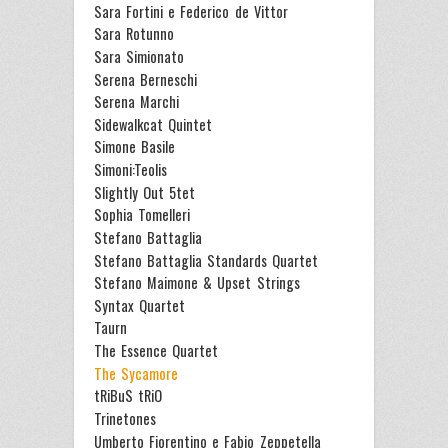
Sara Fortini e Federico de Vittor
Sara Rotunno
Sara Simionato
Serena Berneschi
Serena Marchi
Sidewalkcat Quintet
Simone Basile
Simoni:Teolis
Slightly Out 5tet
Sophia Tomelleri
Stefano Battaglia
Stefano Battaglia Standards Quartet
Stefano Maimone & Upset Strings
Syntax Quartet
Taurn
The Essence Quartet
The Sycamore
tRiBuS tRiO
Trinetones
Umberto Fiorentino e Fabio Zeppetella