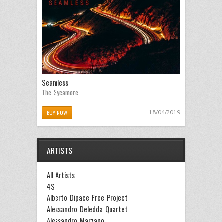
Seamless
The Sycamore
18/04/2019
BUY NOW
ARTISTS
All Artists
4S
Alberto Dipace Free Project
Alessandro Deledda Quartet
Alessandro Marzano