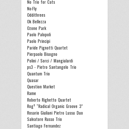
No Trio for Cats
No:Fly
Oddithrees
Ok Bellezza
Ozone Park
Paolo Palopoli
Paolo Principi
Paride Pignotti Quartet
Pierpaolo Bisogno
Polini / Sorci / Mangialardi
ps3 - Pietro Santangelo Trio
Quantum Trio
Quasar
Question Market
Rame
Roberto Righetto Quartet
Rog³ “Radical Organic Groove 3”
Rosario Giuliani Pietro Lussu Duo
Salvatore Russo Trio
Santiago Fernandez