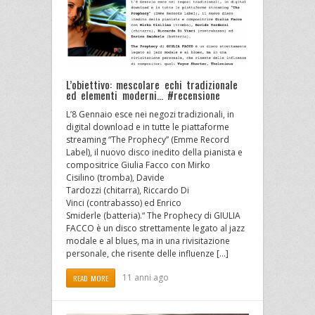
L’obiettivo: mescolare echi tradizionale
ed elementi moderni… #recensione
L’8 Gennaio esce nei negozi tradizionali, in
digital download e in tutte le piattaforme
streaming “The Prophecy” (Emme Record
Label), il nuovo disco inedito della pianista e
compositrice Giulia Facco con Mirko
Cisilino (tromba), Davide
Tardozzi (chitarra), Riccardo Di
Vinci (contrabasso) ed Enrico
Smiderle (batteria).“ The Prophecy di GIULIA
FACCO è un disco strettamente legato al jazz
modale e al blues, ma in una rivisitazione
personale, che risente delle influenze […]
11 anni ago
READ MORE