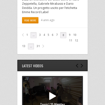
Zeppetella, Gabriele Mirabassi e Dario
Deidda. Un progetto uscito per l’etichetta
Emme Record Label
4 anni ago
READ MORE
1
3
4
5
6
7
9
10
…
8
11
12
13
31
…
LATEST VIDEOS
Taurn | 25 Minutes